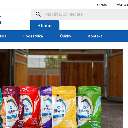
O NÁS
VŠE O
a:
1
Hledat
tika
Podestýlka
Články
Kontakt