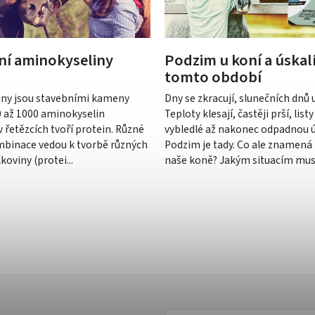
ní aminokyseliny
Podzim u koní a úskalí
tomto období
ny jsou stavebními kameny
Dny se zkracují, slunečních dnů 
0 až 1000 aminokyselin
Teploty klesají, častěji prší, lis
 řetězcích tvoří protein. Různé
vybledlé až nakonec odpadnou ú
mbinace vedou k tvorbě různých
Podzim je tady. Co ale znamená
koviny (protei...
naše koně? Jakým situacím musí 