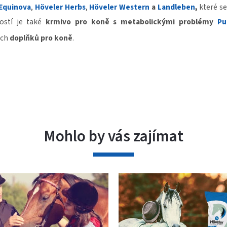
Equinova
,
Höveler Herbs
,
Höveler Western
a
Landleben
,
které se
ostí je také
krmivo pro koně s metabolickými problémy
Pu
ých
doplňků pro koně
.
Mohlo by vás zajímat