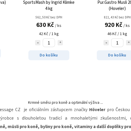
ova)
SportsMash by Ingrid Klimke
Pur.Gastro Musli 2
4 kg
(Hoveler)
562,50 Kč bez DPH
821,43 Kč bez DPH
630 Kč
920 Kč
/ ks
/ ks
42 Kč / 1 kg
46 Kč / 1 kg
Do košíku
Do košíku
Krmné směsi pro koně a optimální výživa ...
ressage CZ je oficiálním zástupcem značky
Höveler
pro Českou 
ýrobce s dlouholetou tradicí a mnohaletými zkušenostmi,
ně, müsli pro koně, byliny pro koně, vitaminy a další doplňky pr