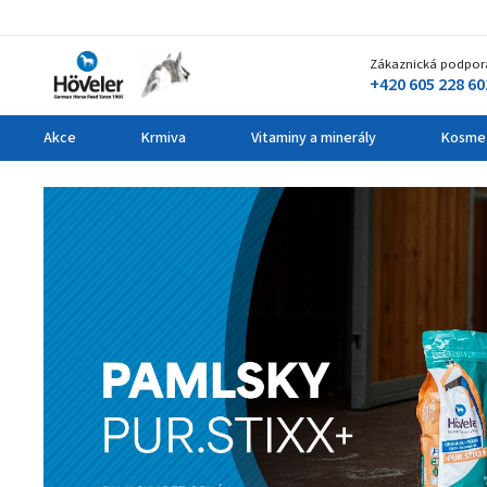
Zákaznická podpor
+420 605 228 60
Akce
Krmiva
Vitaminy a minerály
Kosme