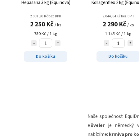
Hepasana 3 kg (Equinova)
Kollagenflex 2 kg (Equin
2 008,93 Kč bez DPH
2 044,64 Kč bez DPH
2 250 Kč
2 290 Kč
/ ks
/ ks
750 Kč / 1 kg
1 145 Kč / 1 kg
Do košíku
Do košíku
Naše společnost EquiD
Höveler
je
německý v
nabízíme:
krmiva pro ko