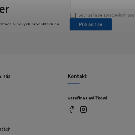
er
Souhlasím se zpracováním
oso
formace o nových produktech na
Přihlásit se
o nás
Kontakt
Kateřina Havlíčková
stách