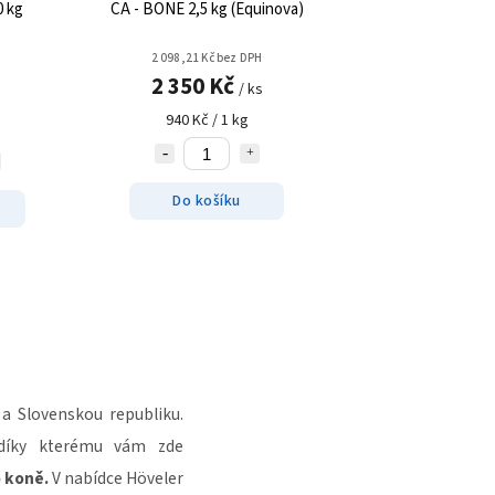
0 kg
CA - BONE 2,5 kg (Equinova)
2 098,21 Kč bez DPH
2 350 Kč
/ ks
940 Kč / 1 kg
Do košíku
a Slovenskou republiku.
 díky kterému vám zde
o koně.
V nabídce Höveler