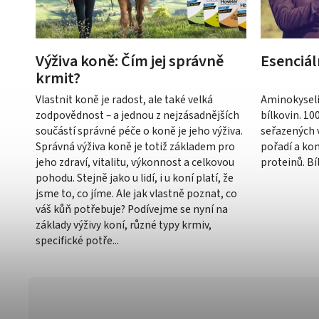
Výživa koně: Čím jej správně
Esenciál
krmit?
Vlastnit koně je radost, ale také velká
Aminokyseli
zodpovědnost – a jednou z nejzásadnějších
bílkovin. 10
součástí správné péče o koně je jeho výživa.
seřazených v
Správná výživa koně je totiž základem pro
pořadí a ko
jeho zdraví, vitalitu, výkonnost a celkovou
proteinů. Bíl
pohodu. Stejně jako u lidí, i u koní platí, že
jsme to, co jíme. Ale jak vlastně poznat, co
váš kůň potřebuje? Podívejme se nyní na
základy výživy koní, různé typy krmiv,
specifické potře...