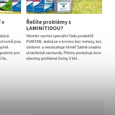
 v
Řešíte problémy s
LAMINITIDOU?
ubývá.
Höveler vyvinul speciální řadu produktů
ty stromů jsou
PURITAN. Jedná se o krmivo bez melasy, bez
plně.
obilovin a neobsahuje téměř žádné snadno
 podzim pro
stravitelné sacharidy. Přesto poskytuje koni
če...
všechny potřebné živiny. V tét...