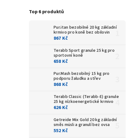
Top 6 produktů
Pur.itan bezobilné 20 kg
základní
krmivo pro koně bez obilovin
867 Kč
Terabb Sport granule 25 kg
pro
sportovní koně
658 Kč
Pur.Mash bezobilný 15 kg
pro
podporu žaludku a střev
868 Kč
Terabb Classic (Terabb-E) granule
25 kg
nízkoenergetické krmivo
626 Kč
Getreide Mix Gold 20 kg
základní
směs müsli a granulí bez ovsa
552 Kč