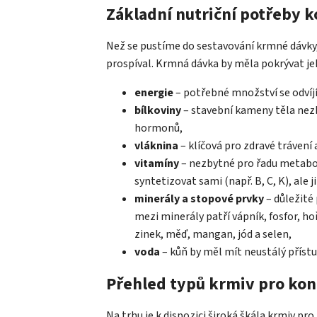
Základní nutriční potřeby k
Než se pustíme do sestavování krmné dávky,
prospíval. Krmná dávka by měla pokrývat jeh
energie
– potřebné množství se odvíjí
bílkoviny
– stavební kameny těla nezb
hormonů,
vláknina
– klíčová pro zdravé trávení 
vitamíny
– nezbytné pro řadu metabol
syntetizovat sami (např. B, C, K), ale j
minerály a stopové prvky
– důležité
mezi minerály patří vápník, fosfor, hoř
zinek, měď, mangan, jód a selen,
voda
– kůň by měl mít neustálý přístup
Přehled typů krmiv pro ko
Na trhu je k dispozici široká škála krmiv pr