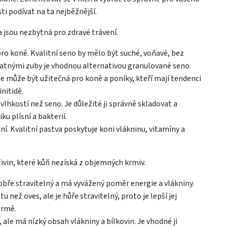
i podívat na ta nejběžnější.
 jsou nezbytná pro zdravé trávení.
ro koně. Kvalitní seno by mělo být suché, voňavé, bez
 špatnými zuby je vhodnou alternativou granulované seno.
e může být užitečná pro koně a poníky, kteří mají tendenci
initidě.
vlhkostí než seno. Je důležité ji správně skladovat a
ku plísní a bakterií.
í. Kvalitní pastva poskytuje koni vlákninu, vitamíny a
živin, které kůň nezíská z objemných krmiv.
dobře stravitelný a má vyvážený poměr energie a vlákniny.
než oves, ale je hůře stravitelný, proto je lepší jej
ormě.
 ale má nízký obsah vlákniny a bílkovin. Je vhodné ji