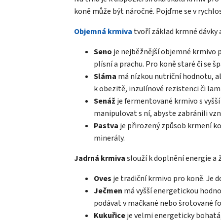
koně může být náročné. Pojďme se v rychlost
Objemná krmiva
tvoří základ krmné dávky a
Seno
je nejběžnější objemné krmivo p
plísní a prachu. Pro koně staré či se
Sláma
má nízkou nutriční hodnotu, al
k obezitě, inzulínové rezistenci či lam
Senáž
je fermentované krmivo s vyšší 
manipulovat s ní, abyste zabránili vzni
Pastva
je přirozený způsob krmení kon
minerály.
Jadrná krmiva
slouží k doplnění energie a 
Oves
je tradiční krmivo pro koně. Je 
Ječmen
má vyšší energetickou hodnotu 
podávat v mačkané nebo šrotované f
Kukuřice
je velmi energeticky bohatá,