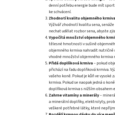
denní potřebu energie bude mít sporto
ke schvácení.
Zhodnotí kvalitu objemného krmiv
Výživář zhodnotí kvalitu sena, senáže 
nechat udělat rozbor sena, abyste zjis
Vypočítá množství objemného krm
tělesné hmotnosti v sušině objemnéh
objemného krmiva nahradit nutričně
vhodné množství objemného krmiva n
Přidá doplňková krmiva
– pokud obj
přichází na řadu doplňková krmiva. Vý
vašeho koně. Pokud je kůň ve vysoké z
krmiva. Pokud se naopak jedná o kon
doplňková krmiva s nižším obsahem e
Zahrne vitamíny a minerály
– minerá
a minerální doplňky, elektrolyty, probi
veškeré potřebné látky, které nepři
Rozdělí krmnou dávku do více men