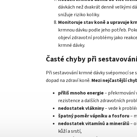
dávkách než dvakrát denně velkými dáv
snižuje riziko koliky.
Monitoruje stav koně a upravuje k
krmnou dávku podle jeho potřeb. Pok
objeví zdravotní problémy jako reakce
krmné dávky.
Časté chyby při sestavová
Při sestavování krmné dávky svépomocí se 
dopad na zdraví koně.
Mezi nejčastější chyb
příliš mnoho energie
– překrmování v
rezistence a dalších zdravotních pro
nedostatek vlákniny
– vede k probl
špatný poměr vápníku a fosforu
– m
nedostatek vitamínů a minerálů
– o
kůží a srstí,