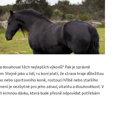
 a dosahoval těch nejlepších výkonů? Pak je správně
tejně jako u lidí, i u koní platí, že strava hraje důležitou
ího nebo sportovního koně, rostoucí hříbě nebo staršího
ení je nezbytné pro jeho zdraví, vitalitu a dlouhověkost. V
vit krmnou dávku, která bude přesně odpovídat potřebám