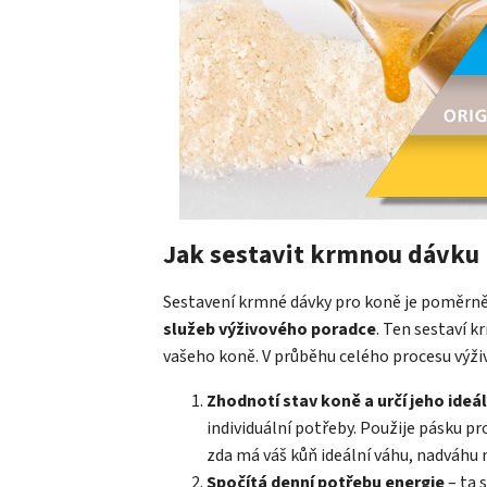
Jak sestavit krmnou dávku
Sestavení krmné dávky pro koně je poměrně 
služeb výživového poradce
. Ten sestaví 
vašeho koně. V průběhu celého procesu výži
Zhodnotí stav koně a určí jeho ide
individuální potřeby. Použije pásku pr
zda má váš kůň ideální váhu, nadváhu
Spočítá denní potřebu energie
– ta 