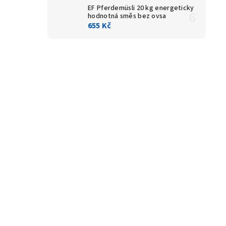
EF Pferdemüsli 20 kg
energeticky
hodnotná směs bez ovsa
655 Kč