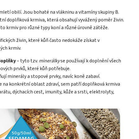
letí obilí. Jsou bohaté na vlákninu a vitamíny skupiny B.
ní doplňková krmiva, která obsahují vyvážený poměr živin.
chto krmiv pro různé typy koní a různé úrovně zátěže.
fických živin, které kůň často nedokáže získat v
ých krmiv.
doplňky
– tyto tzv.
minerálky
se používají k doplnění všech
ových prvků, které kůň potřebuje.
jí minerály a stopové prvky, navíc koně zabaví.
e na konkrétní oblast zdraví, sem patří doplňková krmiva
tu, dýchacích cest, imunity, kůže a srsti, elektrolyty,