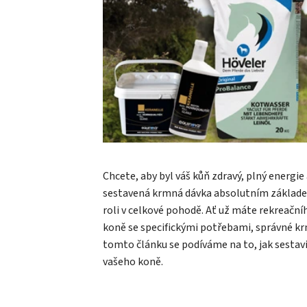
Chcete, aby byl váš kůň zdravý, plný energie
sestavená krmná dávka absolutním základem. S
roli v celkové pohodě. Ať už máte rekreačn
koně se specifickými potřebami, správné krm
tomto článku se podíváme na to, jak sesta
vašeho koně.