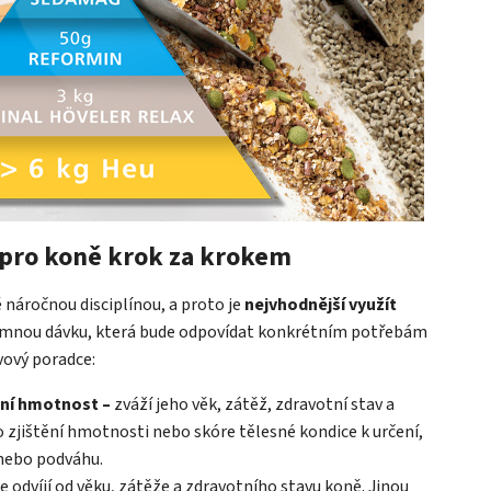
 pro koně krok za krokem
náročnou disciplínou, a proto je
nejvhodnější využít
krmnou dávku, která bude odpovídat konkrétním potřebám
vový poradce:
ální hmotnost –
zváží jeho věk, zátěž, zdravotní stav a
o zjištění hmotnosti nebo skóre tělesné kondice k určení,
 nebo podváhu.
se odvíjí od věku, zátěže a zdravotního stavu koně. Jinou