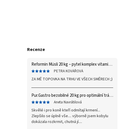
Recenze
Reformin Müsli 20 kg – pytel
komplex vitaminů a minerálů
PETRA KOVÁŘOVÁ
ZA MĚ TOPOVKA NA TRHU VE VŠECH SMĚRECH ;)
Pur.Gastro bezobilné 20 kg
pro optimální trávení
Aneta Navrátilová
Skvělé i pro koně kteří odmítají krmení...
Zlepšilo se úplně vše.... výborně jsem kobylu
dokázala rozkrmit, chutná jí....