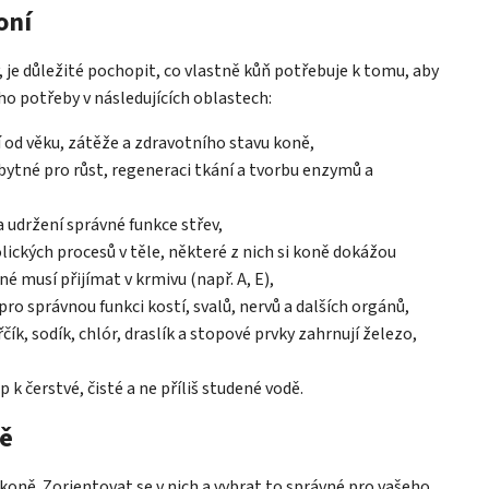
oní
 je důležité pochopit, co vlastně kůň potřebuje k tomu, aby
o potřeby v následujících oblastech:
 od věku, zátěže a zdravotního stavu koně,
ytné pro růst, regeneraci tkání a tvorbu enzymů a
a udržení správné funkce střev,
ických procesů v těle, některé z nich si koně dokážou
iné musí přijímat v krmivu (např. A, E),
 pro správnou funkci kostí, svalů, nervů a dalších orgánů,
čík, sodík, chlór, draslík a stopové prvky zahrnují železo,
 k čerstvé, čisté a ne příliš studené vodě.
ně
o koně. Zorientovat se v nich a vybrat to správné pro vašeho