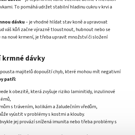
kami. To pomáhá udržet stabilní hladinu cukru v krvi a
rmnou dávku
– je vhodné hlídat stav koně a upravovat
ud váš kůň začne výrazně tloustnout, hubnout nebo se
 na nové krmení, je třeba upravit množství či složení
ní krmné dávky
spousta majitelů dopouští chyb, které mohou mít negativní
y patří:
ede k obezitě, která zvyšuje riziko laminitidy, inzulinové
blémů,
émům s trávením, kolikám a žaludečním vředům,
ůže vyústit v problémy s kostmi a klouby.
bvykle jej provází snížená imunita nebo třeba problémy s