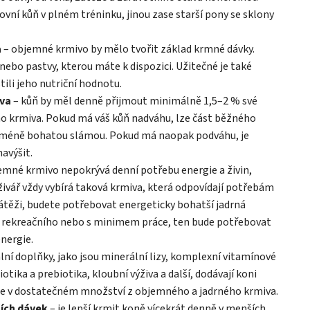
vní kůň v plném tréninku, jinou zase starší pony se sklony
a
– objemné krmivo by mělo tvořit základ krmné dávky.
nebo pastvy, kterou máte k dispozici. Užitečné je také
tili jeho nutriční hodnotu.
iva
– kůň by měl denně přijmout minimálně 1,5–2 % své
o krmiva. Pokud má váš kůň nadváhu, lze část běžného
 méně bohatou slámou. Pokud má naopak podváhu, je
avýšit.
emné krmivo nepokrývá denní potřebu energie a živin,
živář vždy vybírá taková krmiva, která odpovídají potřebám
átěži, budete potřebovat energeticky bohatší jadrná
ě rekreačního nebo s minimem práce, ten bude potřebovat
nergie.
lní doplňky, jako jsou minerální lizy, komplexní vitamínové
otika a prebiotika, kloubní výživa a další, dodávají koni
jme v dostatečném množství z objemného a jadrného krmiva.
ších dávek
– je lepší krmit koně vícekrát denně v menších