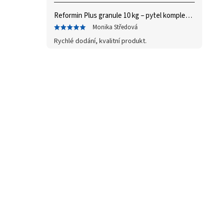
Reformin Plus granule 10 kg – pytel
komplex vitaminů a minerálů
Monika Středová
Rychlé dodání, kvalitní produkt.