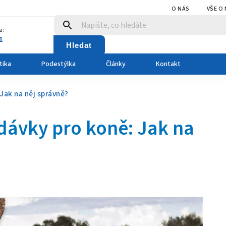
O NÁS
VŠE O
a:
1
Hledat
tika
Podestýlka
Články
Kontakt
Jak na něj správně?
dávky pro koně: Jak na