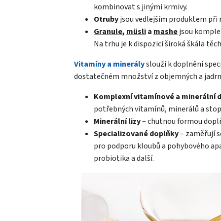
kombinovat s jinými krmivy.
Otruby
jsou vedlejším produktem při m
Granule
,
müsli
a
mashe
jsou komplet
Na trhu je k dispozici široká škála tě
Vitamíny a minerály
slouží k doplnění speci
dostatečném množství z objemných a jadrn
Komplexní vitamínové a minerální 
potřebných vitamínů, minerálů a stop
Minerální lizy
– chutnou formou doplňu
Specializované doplňky
– zaměřují s
pro podporu kloubů a pohybového apará
probiotika a další.