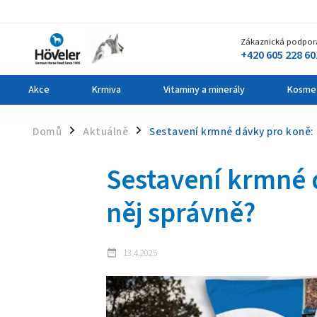
Zákaznická podpor
+420 605 228 60
Akce
Krmiva
Vitaminy a minerály
Kosme
Domů
Aktuálně
Sestavení krmné dávky pro koně: 
/
/
Sestavení krmné 
něj správně?
13.4.2025