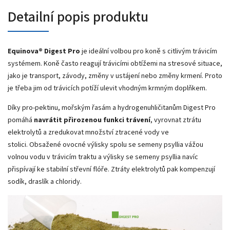
Detailní popis produktu
Equinova® Digest Pro
je ideální volbou pro koně s citlivým trávicím
systémem. Koně často reagují trávicími obtížemi na stresové situace,
jako je transport, závody, změny v ustájení nebo změny krmení. Proto
je třeba jim od trávicích potíží ulevit vhodným krmným doplňkem.
Díky pro-pektinu, mořským řasám a hydrogenuhličitanům Digest Pro
pomáhá
navrátit přirozenou funkci trávení
, vyrovnat ztrátu
elektrolytů a zredukovat množství ztracené vody ve
stolici.
Obsažené ovocné výlisky spolu se semeny psyllia vážou
volnou vodu v trávicím traktu a výlisky se semeny psyllia navíc
přispívají ke stabilní střevní flóře. Ztráty elektrolytů pak kompenzují
sodík, draslík a chloridy.