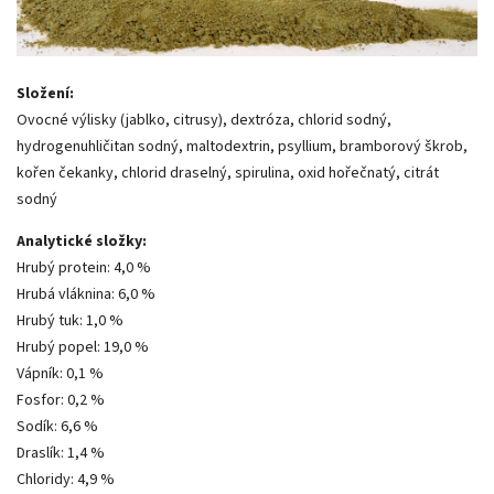
Složení:
Ovocné výlisky (jablko, citrusy), dextróza, chlorid sodný,
hydrogenuhličitan sodný, maltodextrin, psyllium, bramborový škrob,
kořen čekanky, chlorid draselný, spirulina, oxid hořečnatý, citrát
sodný
Analytické složky:
Hrubý protein: 4,0 %
Hrubá vláknina: 6,0 %
Hrubý tuk: 1,0 %
Hrubý
popel: 19,0 %
Vápník: 0,1 %
Fosfor: 0,2 %
Sodík: 6,6 %
Draslík: 1,4 %
Chloridy: 4,9 %