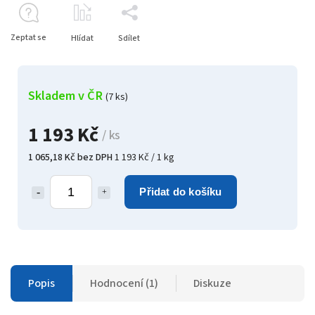
Zeptat se
Hlídat
Sdílet
Skladem v ČR
(7 ks)
1 193 Kč
/ ks
1 065,18 Kč bez DPH
1 193 Kč / 1 kg
Přidat do košíku
Popis
Hodnocení (1)
Diskuze