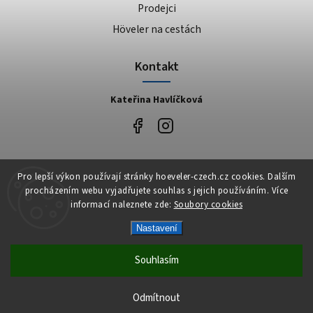
Prodejci
Höveler na cestách
Kontakt
Kateřina Havlíčková
Facebook
Pro lepší výkon používají stránky hoeveler-czech.cz cookies. Dalším
procházením webu vyjadřujete souhlas s jejich používáním. Více
informací naleznete zde:
Soubory cookies
Nastavení
Copyright 2026
Höveler Czech
. Všechna práva vyhrazena.
Vytvořil
Shoptet
| Design
Shoptak.cz
Souhlasím
Odmítnout