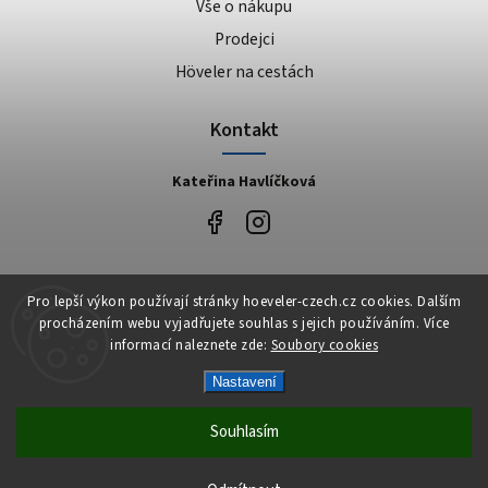
Vše o nákupu
Prodejci
Höveler na cestách
Kontakt
Kateřina Havlíčková
Facebook
Pro lepší výkon používají stránky hoeveler-czech.cz cookies. Dalším
procházením webu vyjadřujete souhlas s jejich používáním. Více
informací naleznete zde:
Soubory cookies
Nastavení
Copyright 2026
Höveler Czech
. Všechna práva vyhrazena.
Vytvořil
Shoptet
| Design
Shoptak.cz
Souhlasím