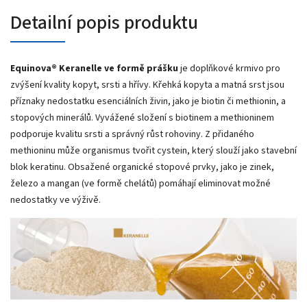
Detailní popis produktu
Equinova® Keranelle ve formě prášku
je doplňkové krmivo pro
zvýšení kvality kopyt, srsti a hřívy.
Křehká kopyta a matná srst jsou
příznaky nedostatku esenciálních živin, jako je biotin či methionin, a
stopových minerálů. Vyvážené složení s biotinem a methioninem
podporuje kvalitu srsti a správný růst rohoviny.
Z přidaného
methioninu může organismus tvořit cystein, který slouží jako stavební
blok keratinu. Obsažené organické stopové prvky, jako je zinek,
železo a mangan (ve formě chelátů) pomáhají eliminovat možné
nedostatky ve výživě.