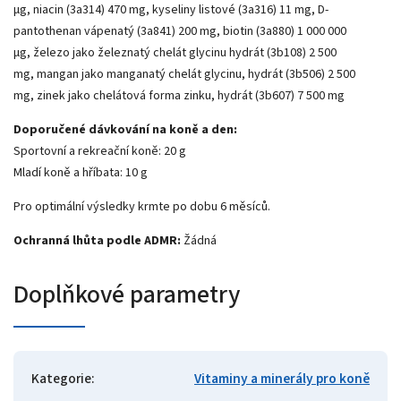
μg, niacin (3a314) 470 mg, kyseliny listové (3a316) 11 mg, D-
pantothenan vápenatý (3a841) 200 mg, biotin (3a880) 1 000 000
μg, železo jako železnatý chelát glycinu hydrát (3b108) 2 500
mg, mangan jako manganatý chelát glycinu, hydrát (3b506) 2 500
mg, zinek jako chelátová forma zinku, hydrát (3b607) 7 500 mg
Doporučené dávkování na koně a den:
Sportovní a rekreační koně: 20 g
Mladí koně a hříbata: 10 g
Pro optimální výsledky krmte po dobu 6 měsíců.
Ochranná lhůta podle ADMR:
Žádná
Doplňkové parametry
Kategorie
:
Vitaminy a minerály pro koně