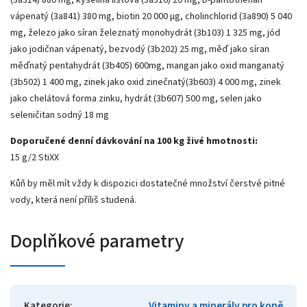
(3a314) 880 mg, kyselina listová (3a316) 20 mg, D-pantothenan
vápenatý (3a841) 380 mg, biotin 20 000 µg, cholinchlorid (3a890) 5 040
mg, železo jako síran železnatý monohydrát (3b103) 1 325 mg, jód
jako jodičnan vápenatý, bezvodý (3b202) 25 mg, měď jako síran
měďnatý pentahydrát (3b405) 600mg, mangan jako oxid manganatý
(3b502) 1 400 mg, zinek jako oxid zinečnatý(3b603) 4 000 mg, zinek
jako chelátová forma zinku, hydrát (3b607) 500 mg, selen jako
seleničitan sodný 18 mg
Doporučené denní dávkování na 100 kg živé hmotnosti:
15 g/2 StiXX
Kůň by měl mít vždy k dispozici dostatečné množství čerstvé pitné
vody, která není příliš studená.
Doplňkové parametry
Kategorie
:
Vitaminy a minerály pro koně