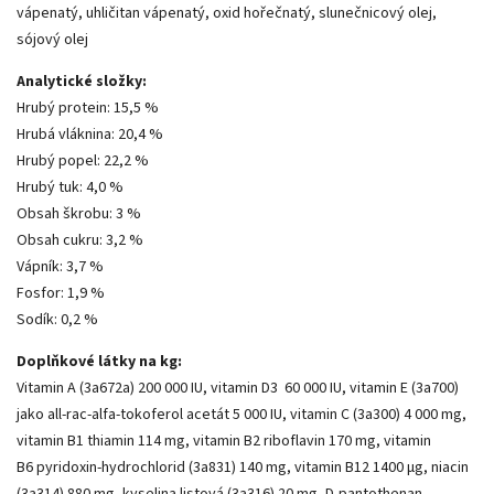
vápenatý, uhličitan vápenatý, oxid hořečnatý, slunečnicový olej,
sójový olej
Analytické složky:
Hrubý protein: 15,5 %
Hrubá vláknina: 20,4 %
Hrubý
popel: 22,2 %
Hrubý tuk: 4,0 %
Obsah škrobu: 3 %
Obsah cukru: 3,2 %
Vápník: 3,7 %
Fosfor: 1,9 %
Sodík: 0,2 %
Doplňkové látky na kg:
Vitamin A (3a672a) 200 000 IU, vitamin D3 60 000 IU, vitamin E (3a700)
jako all-rac-alfa-tokoferol acetát 5 000 IU, vitamin C (3a300) 4 000 mg,
vitamin B1 thiamin 114 mg, vitamin B2 riboflavin 170 mg, vitamin
B6 pyridoxin-hydrochlorid (3a831) 140 mg, vitamin B12 1400 µg, niacin