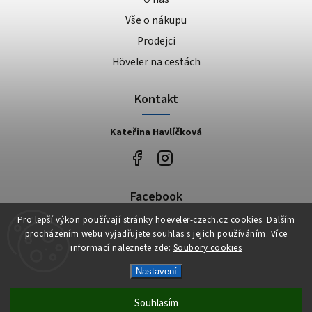
Vše o nákupu
Prodejci
Höveler na cestách
Kontakt
Kateřina Havlíčková
Facebook
Pro lepší výkon používají stránky hoeveler-czech.cz cookies. Dalším
Höveler Czech
procházením webu vyjadřujete souhlas s jejich používáním. Více
informací naleznete zde:
Soubory cookies
Nastavení
Copyright 2026
Höveler Czech
. Všechna práva vyhrazena.
Vytvořil
Shoptet
| Design
Shoptak.cz
Souhlasím