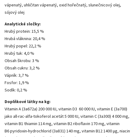
vápenatý, uhličitan vápenatý, oxid hořečnatý, slunečnicový olej,
sójový olej
Analytické složky:
Hrubý protein: 15,5 %
Hrubá vláknina: 20,4 %
Hrubý
popel: 22,2 %
Hrubý tuk: 4,0 %
Obsah škrobu: 3 %
Obsah cukru: 3,2 %
Vápník: 3,7 %
Fosfor: 1,9 %
Sodík: 0,2 %
Doplňkové látky na kg:
Vitamin A (3a672a) 200 000 IU, vitamin D3 60 000 IU, vitamin E (3a700)
jako all-rac-alfa-tokoferol acetát 5 000 IU, vitamin C (3a300) 4 000 mg,
vitamin B1 thiamin 114 mg, vitamin B2 riboflavin 170 mg, vitamin
B6 pyridoxin-hydrochlorid (3a831) 140 mg, vitamin B12 1400 µg, niacin