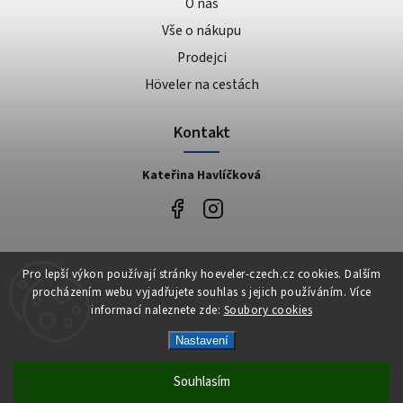
O nás
Vše o nákupu
Prodejci
Höveler na cestách
Kontakt
Kateřina Havlíčková
Facebook
Pro lepší výkon používají stránky hoeveler-czech.cz cookies. Dalším
procházením webu vyjadřujete souhlas s jejich používáním. Více
informací naleznete zde:
Soubory cookies
Nastavení
Copyright 2026
Höveler Czech
. Všechna práva vyhrazena.
Vytvořil
Shoptet
| Design
Shoptak.cz
Souhlasím