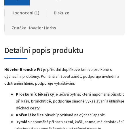
Hodnocení (1)
Diskuze
Značka
Höveler Herbs
Detailní popis produktu
Höveler Broncho Fit
je přírodní doplňkové krmivo pro koně s
dýchacími problémy. Pomáhá snižovat zánět, podporuje uvolnění a
odstranění hlenu, podporuje vykašlávání.
Proskurník lékařský
je léčivá bylina, která napomáhá působit
při kašli, bronchitidě, podporuje snadné vykašlávání a uklidňuje
dýchací cesty.
Kořen lékořice
působí pozitivně na dýchací aparát.
Tymián
napomáhá při nachlazení, kašli, astma, má desinfekční
vlastnosti a napomáhá redukovat střevní parazity.