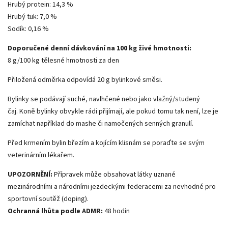
Hrubý protein: 14,3 %
Hrubý tuk: 7,0 %
Sodík: 0,16 %
Doporučené denní dávkování na 100 kg živé hmotnosti:
8 g/100 kg tělesné hmotnosti za den
Přiložená odměrka odpovídá 20 g bylinkové směsi.
Bylinky se podávají suché, navlhčené nebo jako vlažný/studený
čaj.
Koně bylinky obvykle rádi přijímají, ale pokud tomu tak není, lze je
zamíchat například do mashe či namočených senných granulí.
Před krmením bylin březím a kojícím klisnám se poraďte se svým
veterinárním lékařem.
UPOZORNĚNÍ:
Přípravek může obsahovat látky uznané
mezinárodními a národními jezdeckými federacemi za nevhodné pro
sportovní soutěž (doping).
Ochranná lhůta podle ADMR:
48 hodin