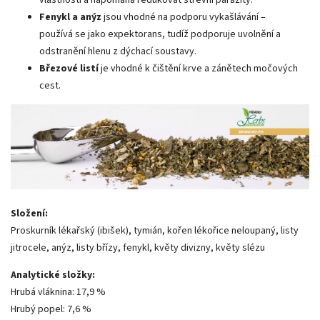
Fenykl a anýz
jsou vhodné na podporu vykašlávání –
používá se jako expektorans, tudíž podporuje uvolnění a
odstranění hlenu z dýchací soustavy.
Březové listí
je vhodné k čištění krve a zánětech močových
cest.
Složení:
Proskurník lékařský (ibišek),
tymián, kořen lékořice neloupaný, listy
jitrocele, anýz, listy břízy, fenykl, květy divizny, květy slézu
Analytické složky:
Hrubá vláknina: 17,9 %
Hrubý popel: 7,6 %