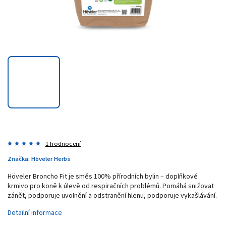
1 hodnocení
Značka:
Höveler Herbs
Höveler Broncho Fit je směs 100% přírodních bylin – doplňkové
krmivo pro koně k úlevě od respiračních problémů. Pomáhá snižovat
zánět, podporuje uvolnění a odstranění hlenu, podporuje vykašlávání.
Detailní informace