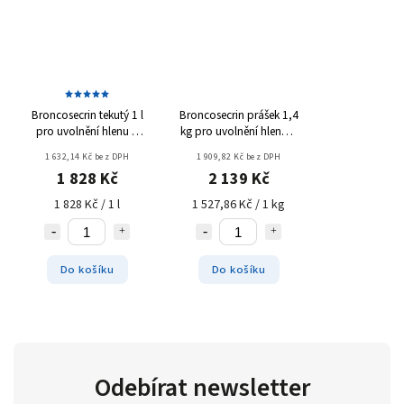
Broncosecrin tekutý 1 l
Broncosecrin prášek 1,4
pro uvolnění hlenu a
kg
pro uvolnění hlenu a
volné dýchání u koní
volné dýchání u koní
1 632,14 Kč bez DPH
1 909,82 Kč bez DPH
1 828 Kč
2 139 Kč
1 828 Kč / 1 l
1 527,86 Kč / 1 kg
Do košíku
Do košíku
Odebírat newsletter