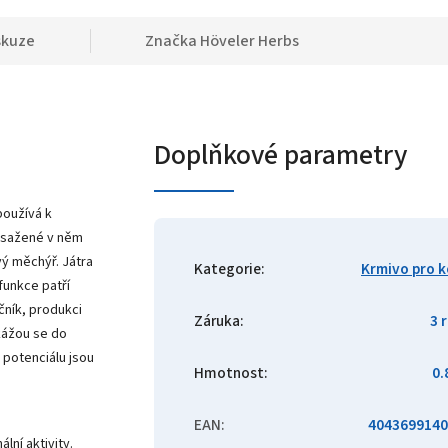
skuze
Značka
Höveler Herbs
Doplňkové parametry
používá k
obsažené v něm
ový měchýř.
Játra
Kategorie
:
Krmivo pro 
 funkce patří
ník, produkci
Záruka
:
3 
okážou se do
potenciálu jsou
Hmotnost
:
0.
EAN
:
4043699140
lní aktivity.