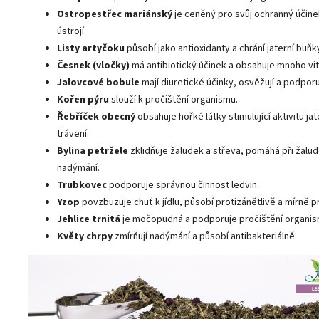
Ostropestřec mariánský
je ceněný pro svůj ochranný účine
ústrojí.
Listy artyčoku
působí jako antioxidanty a chrání jaterní buňk
Česnek (vločky)
má antibiotický účinek a obsahuje mnoho vit
Jalovcové bobule
mají diuretické účinky, osvěžují a podporuj
Kořen pýru
slouží k pročištění organismu.
Řebříček obecný
obsahuje hořké látky stimulující aktivitu ja
trávení.
Bylina petržele
zklidňuje žaludek a střeva, pomáhá při žalud
nadýmání.
Trubkovec
podporuje správnou činnost ledvin.
Yzop
povzbuzuje chuť k jídlu, působí protizánětlivě a mírně p
Jehlice trnitá
je močopudná a podporuje pročištění organis
Květy chrpy
zmírňují nadýmání a působí antibakteriálně.