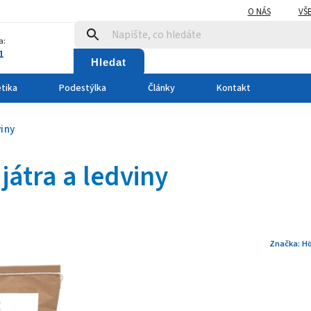
O NÁS
VŠ
a:
1
Hledat
tika
Podestýlka
Články
Kontakt
viny
 játra a ledviny
Značka:
Hö