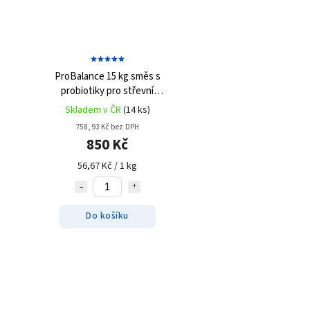
ProBalance 15 kg
směs s
probiotiky pro střevní
rovnováhu
Skladem v ČR
(14 ks)
758,93 Kč bez DPH
850 Kč
56,67 Kč / 1 kg
Do košíku