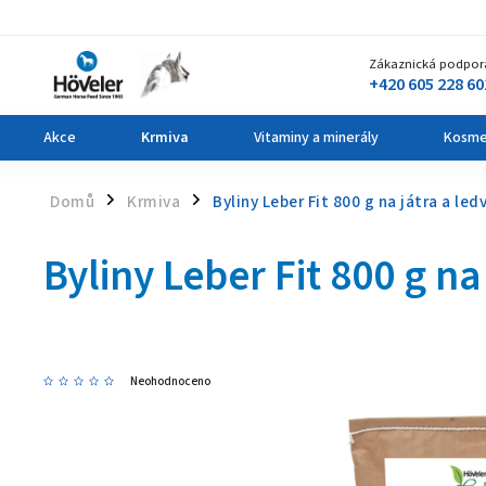
Zákaznická podpor
+420 605 228 60
Akce
Krmiva
Vitaminy a minerály
Kosme
Domů
Krmiva
Byliny Leber Fit 800 g
na játra a led
/
/
Byliny Leber Fit 800 g
na
Neohodnoceno