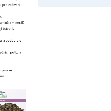
k pro zažívací
y.
amínů a minerálů.
í trávení.
ter a podporuje
ečních potíží a
rojímavě.
mu.