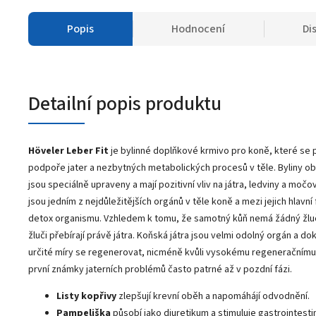
Popis
Hodnocení
Di
Detailní popis produktu
Höveler Leber Fit
je bylinné doplňkové krmivo pro koně, které
se 
podpoře jater a nezbytných metabolických procesů v těle. Byliny 
jsou speciálně upraveny a mají pozitivní vliv na játra, ledviny a moč
jsou jedním z nejdůležitějších orgánů v těle koně a mezi jejich hlavní
detox organismu. Vzhledem k tomu, že samotný kůň nemá žádný žluč
žluči přebírají právě játra. Koňská játra jsou velmi odolný orgán a d
určité míry se regenerovat, nicméně kvůli vysokému regeneračnímu 
první známky jaterních problémů často patrné až v pozdní fázi.
Listy kopřivy
zlepšují krevní oběh a napomáhájí odvodnění.
Pampeliška
působí jako diuretikum a stimuluje gastrointestiná