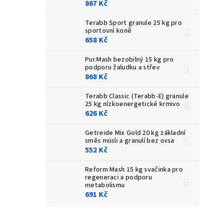
867 Kč
Terabb Sport granule 25 kg
pro
sportovní koně
658 Kč
Pur.Mash bezobilný 15 kg
pro
podporu žaludku a střev
868 Kč
Terabb Classic (Terabb-E) granule
25 kg
nízkoenergetické krmivo
626 Kč
Getreide Mix Gold 20 kg
základní
směs müsli a granulí bez ovsa
552 Kč
Reform Mash 15 kg
svačinka pro
regeneraci a podporu
metabolismu
691 Kč