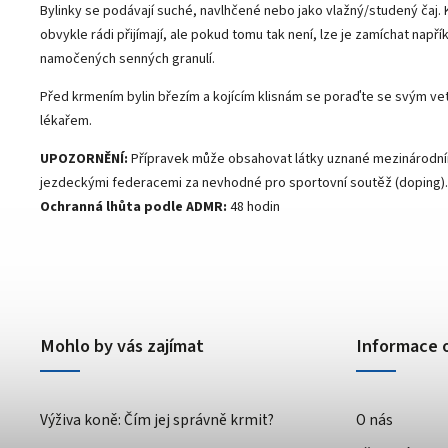
Bylinky se podávají suché, navlhčené nebo jako vlažný/studený čaj. 
obvykle rádi přijímají, ale pokud tomu tak není, lze je zamíchat např
namočených senných granulí.
Před krmením bylin březím a kojícím klisnám se poraďte se svým ve
lékařem.
UPOZORNĚNÍ:
Přípravek může obsahovat látky uznané mezinárodní
jezdeckými federacemi za nevhodné pro sportovní soutěž (doping).
Ochranná lhůta podle ADMR:
48 hodin
Mohlo by vás zajímat
Informace 
Výživa koně: Čím jej správně krmit?
O nás