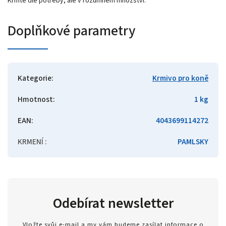
Krmte dle potřeby, ale v rozumném množství.
Doplňkové parametry
Kategorie
:
Krmivo pro koně
Hmotnost
:
1 kg
EAN
:
4043699114272
KRMENÍ
:
PAMLSKY
Odebírat newsletter
Vložte svůj e-mail a my vám budeme zasílat informace o