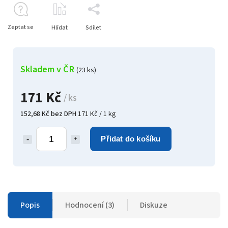
Zeptat se
Hlídat
Sdílet
Skladem v ČR
(23 ks)
171 Kč
/ ks
152,68 Kč bez DPH
171 Kč / 1 kg
Přidat do košíku
Popis
Hodnocení (3)
Diskuze