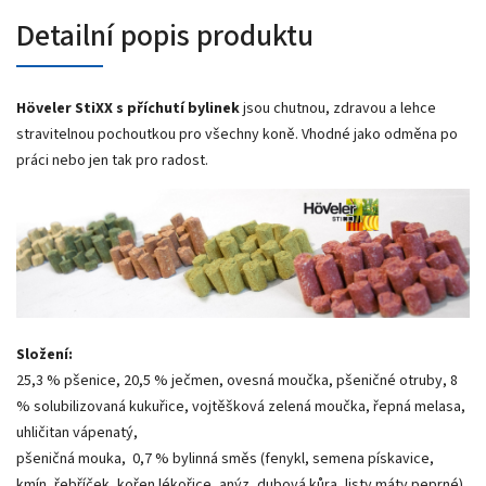
Detailní popis produktu
Höveler StiXX s příchutí bylinek
jsou chutnou, zdravou a lehce
stravitelnou pochoutkou
pro všechny koně. Vhodné jako odměna po
práci nebo jen tak pro radost.
Složení:
25,3 % pšenice, 20,5 % ječmen, ovesná moučka, pšeničné otruby, 8
% solubilizovaná kukuřice, vojtěšková zelená moučka, řepná melasa,
uhličitan vápenatý,
pšeničná mouka, 0,7 % bylinná směs (fenykl, semena pískavice,
kmín, řebříček, kořen lékořice, anýz, dubová kůra, listy máty peprné),