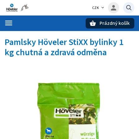
CZK
Prázdný košík
Hledat
Pamlsky Höveler StiXX bylinky 1
kg
chutná a zdravá odměna