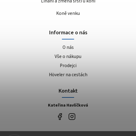
Línání a změna srsti u koní
Koně venku
Informace o nás
O nás
Vše o nákupu
Prodejci
Höveler na cestách
Kontakt
Kateřina Havlíčková
Facebook