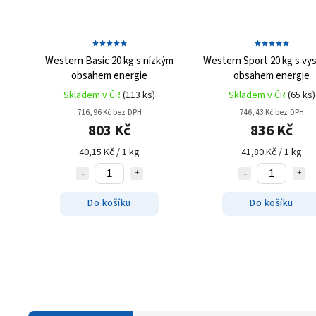
Western Basic 20 kg
s nízkým
Western Sport 20 kg
s vy
obsahem energie
obsahem energie
Skladem v ČR
(113 ks)
Skladem v ČR
(65 ks)
716,96 Kč bez DPH
746,43 Kč bez DPH
803 Kč
836 Kč
40,15 Kč / 1 kg
41,80 Kč / 1 kg
Do košíku
Do košíku