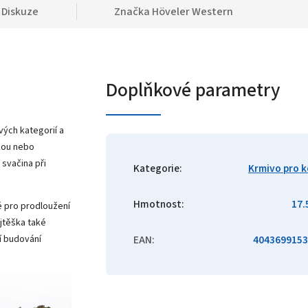
Diskuze
Značka
Höveler Western
Doplňkové parametry
ých kategorií a
kou nebo
 svačina při
Kategorie
:
Krmivo pro 
Hmotnost
:
17.
é pro prodloužení
ojtěška také
í budování
EAN
:
4043699153