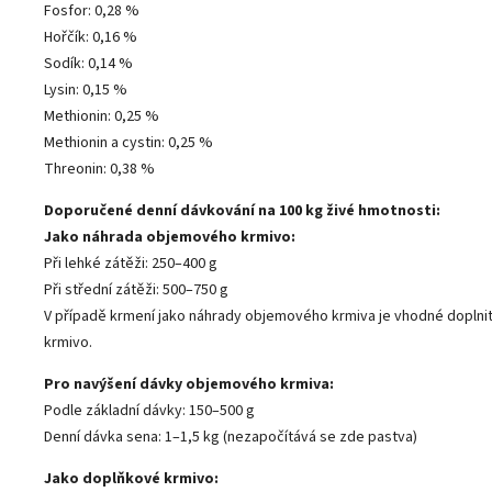
Fosfor: 0,28 %
Hořčík: 0,16 %
Sodík: 0,14 %
Lysin: 0,15 %
Methionin
: 0,25 %
Methionin a cystin: 0,25 %
Threonin: 0,38 %
Doporučené denní dávkování na 100 kg živé hmotnosti:
Jako náhrada objemového krmivo:
Při lehké zátěži: 250
–⁠⁠⁠⁠⁠⁠
400 g
Při střední zátěži: 500
–⁠⁠⁠⁠⁠⁠
750 g
V případě krmení jako náhrady objemového krmiva je vhodné doplnit
krmivo.
Pro navýšení dávky objemového krmiva:
Podle základní dávky: 150
–⁠⁠⁠⁠⁠⁠500 g
Denní dávka sena: 1–1,5 kg (nezapočítává se zde pastva)
Jako doplňkové krmivo: