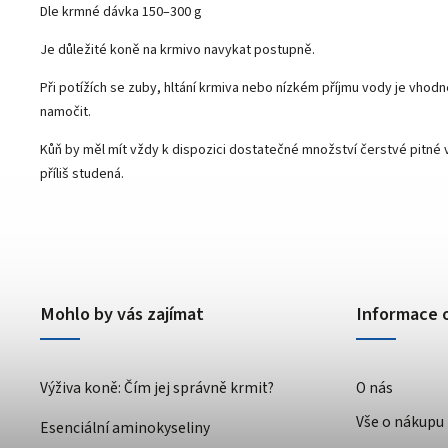
Dle krmné dávka 150
–⁠⁠⁠⁠⁠⁠
300 g
Je důležité koně na krmivo navykat postupně.
Při potížích se zuby, hltání krmiva nebo nízkém příjmu vody je vhod
namočit.
Kůň by měl mít vždy k dispozici dostatečné množství čerstvé pitné 
příliš studená.
Mohlo by vás zajímat
Informace 
Výživa koně: Čím jej správně krmit?
O nás
Vše o nákupu
Esenciální aminokyseliny