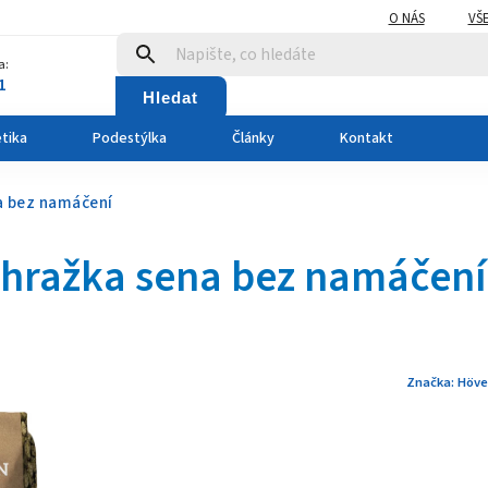
O NÁS
VŠ
a:
1
Hledat
tika
Podestýlka
Články
Kontakt
a bez namáčení
hražka sena bez namáčení
Značka:
Höve