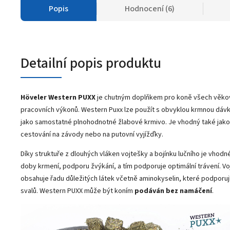
Popis
Hodnocení (6)
Detailní popis produktu
Höveler Western PUXX
je chutným doplňkem pro koně všech věkov
pracovních výkonů. Western Puxx
lze použít s obvyklou krmnou dáv
jako samostatné plnohodnotné žlabové krmivo. J
e vhodný také jako
cestování na závody nebo na putovní vyjížďky.
Díky struktuře z dlouhých vláken vojtešky a bojínku lučního je vhodn
doby krmení, podporu žvýkání, a tím podporuje optimální trávení. V
obsahuje řadu důležitých látek včetně aminokyselin, které podporuj
svalů. Western PUXX může být koním
podáván bez namáčení
.