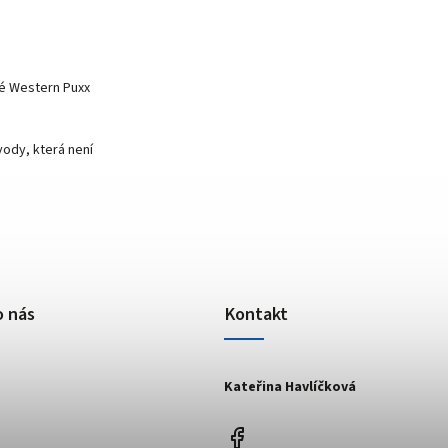
né Western Puxx
vody, která není
o nás
Kontakt
Kateřina Havlíčková