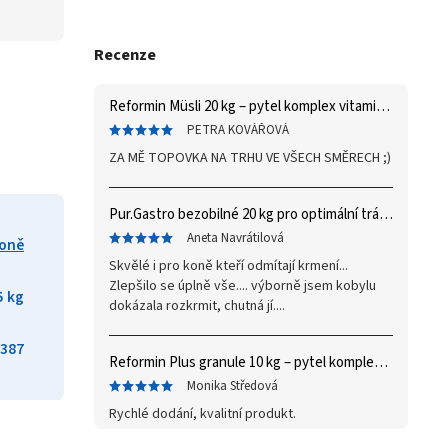
Recenze
Reformin Müsli 20 kg – pytel
komplex vitaminů a minerálů
PETRA KOVÁŘOVÁ
ZA MĚ TOPOVKA NA TRHU VE VŠECH SMĚRECH ;)
Pur.Gastro bezobilné 20 kg
pro optimální trávení
Aneta Navrátilová
koně
Skvělé i pro koně kteří odmítají krmení...
Zlepšilo se úplně vše.... výborně jsem kobylu
5 kg
dokázala rozkrmit, chutná jí....
387
Reformin Plus granule 10 kg – pytel
komplex vitaminů a minerálů
Monika Středová
Rychlé dodání, kvalitní produkt.