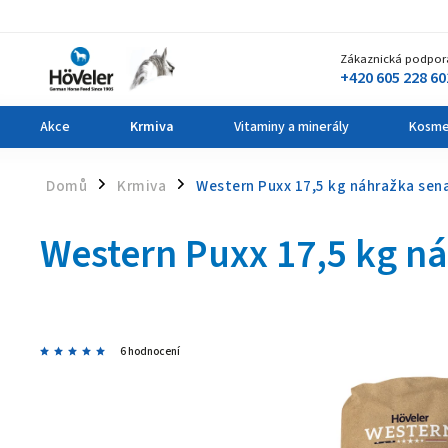
Zákaznická podpor
+420 605 228 60
Akce
Krmiva
Vitaminy a minerály
Kosme
Domů
Krmiva
Western Puxx 17,5 kg
náhražka sen
/
/
Western Puxx 17,5 kg
ná
6 hodnocení