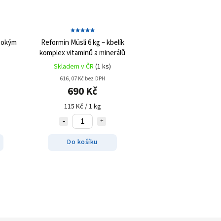
sokým
Reformin Müsli 6 kg – kbelík
komplex vitaminů a minerálů
Skladem v ČR
(1 ks)
616,07 Kč bez DPH
690 Kč
115 Kč / 1 kg
Do košíku