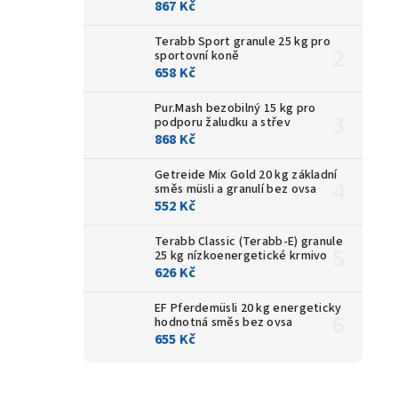
867 Kč
Terabb Sport granule 25 kg
pro
sportovní koně
658 Kč
Pur.Mash bezobilný 15 kg
pro
podporu žaludku a střev
868 Kč
Getreide Mix Gold 20 kg
základní
směs müsli a granulí bez ovsa
552 Kč
Terabb Classic (Terabb-E) granule
25 kg
nízkoenergetické krmivo
626 Kč
EF Pferdemüsli 20 kg
energeticky
hodnotná směs bez ovsa
655 Kč