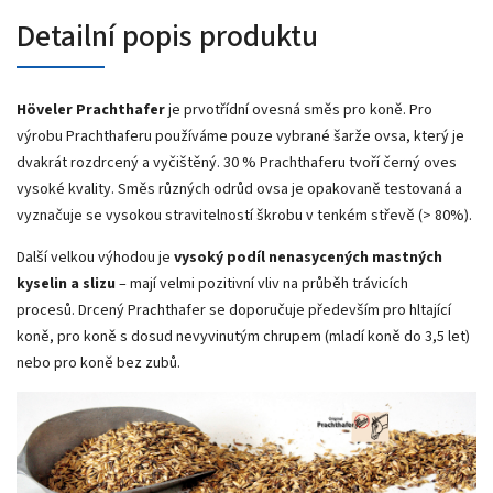
Detailní popis produktu
Höveler Pracht­hafer
je prvotřídní ovesná směs pro koně. Pro
výrobu Prachthaferu používáme pouze vybrané šarže ovsa, který je
dvakrát rozdrcený a vyčištěný. 30 % Prachthaferu tvoří černý oves
vysoké kvality. Směs různých odrůd ovsa je opakovaně testovaná a
vyznačuje se vysokou stravitelností škrobu v tenkém střevě (> 80%).
Další velkou výhodou je
vysoký podíl nenasycených mastných
kyselin a slizu
– mají velmi pozitivní vliv na průběh trávicích
procesů. Drcený Prachthafer se doporučuje především pro hltající
koně, pro koně s dosud nevyvinutým chrupem (mladí koně do 3,5 let)
nebo pro koně bez zubů.