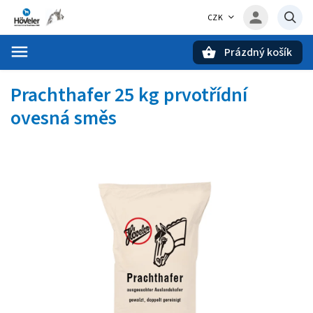
CZK
Prázdný košík
Hledat
Pracht­hafer 25 kg
prvotřídní
ovesná směs