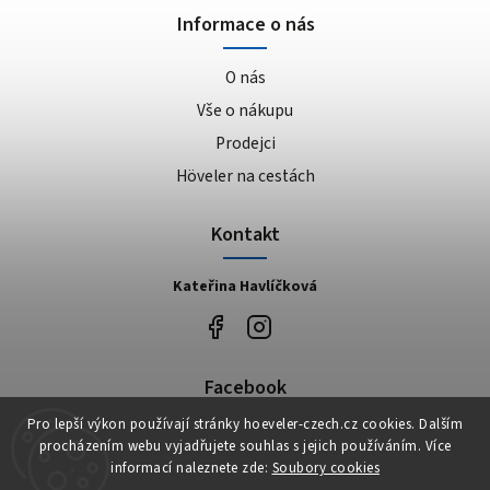
Informace o nás
O nás
Vše o nákupu
Prodejci
Höveler na cestách
Kontakt
Kateřina Havlíčková
Facebook
Pro lepší výkon používají stránky hoeveler-czech.cz cookies. Dalším
Höveler Czech
procházením webu vyjadřujete souhlas s jejich používáním. Více
informací naleznete zde:
Soubory cookies