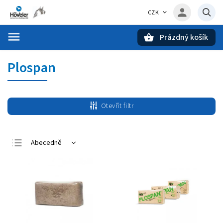
CZK
Prázdný košík
Hledat
Plospan
Otevřít filtr
Abecedně
Nejlevnější
Nejdražší
Nejprodávanější