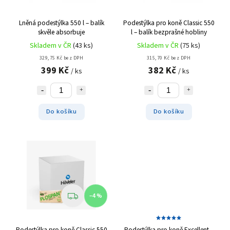
Lněná podestýlka 550 l – balík
Podestýlka pro koně Classic 550
skvěle absorbuje
l – balík
bezprašné hobliny
Skladem v ČR
(43 ks)
Skladem v ČR
(75 ks)
329,75 Kč bez DPH
315,70 Kč bez DPH
399 Kč
382 Kč
/ ks
/ ks
Do košíku
Do košíku
–4 %
Podestýlka pro koně Classic 550
Podestýlka pro koně Excellent –