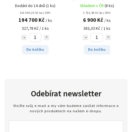
kamion = 594 balíků = roz.
balíků = rozložený objem
Dodání do 14 dnů
(1 ks)
Skladem v ČR
(8 ks)
objem 386.100 litrů
11.700 litrů
160 909,09 Kč bez DPH
5 702,48 Kč bez DPH
194 700 Kč
6 900 Kč
/ ks
/ ks
327,78 Kč / 1 ks
383,33 Kč / 1 ks
Do košíku
Do košíku
Odebírat newsletter
Vložte svůj e-mail a my vám budeme zasílat informace o
nových produktech na našem e-shopu.