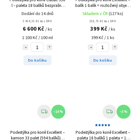
l – paleta 18 balíků
bezprašné
balík
1 balík = rozložený objem
hobliny
650 litrů
Dodání do 14 dnů
Skladem v ČR
(127 ks)
5 454,55 Kč bez DPH
329,75 Kč bez DPH
6 600 Kč
399 Kč
/ ks
/ ks
1 200 Kč / 100 ml
399 Kč / 1 ks
Do košíku
Do košíku
–14 %
–3 %
Podestýlka pro koně Excellent –
Podestýlka pro koně Excellent –
kamion 33 palet (594 balíků)
1
paleta 18 balíků
1 paleta = 18