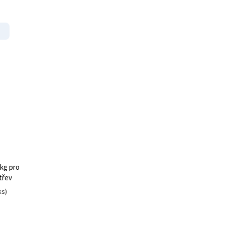
 kg
pro
třev
ks)