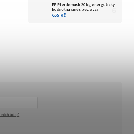
EF Pferdemüsli 20 kg
energeticky
hodnotná směs bez ovsa
655 Kč
bních údajů