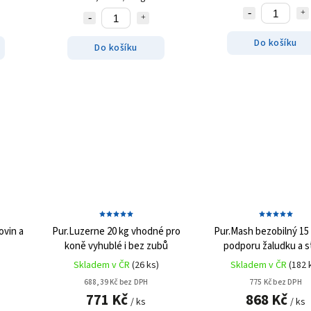
Do košíku
Do košíku
ovin a
Pur.Luzerne 20 kg
vhodné pro
Pur.Mash bezobilný 15
koně vyhublé i bez zubů
podporu žaludku a s
Skladem v ČR
(26 ks)
Skladem v ČR
(182 
688,39 Kč bez DPH
775 Kč bez DPH
771 Kč
868 Kč
/ ks
/ ks