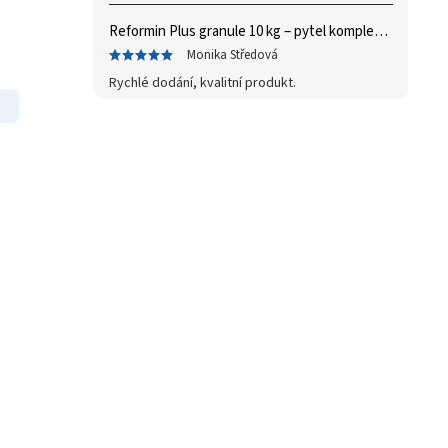
Reformin Plus granule 10 kg – pytel
komplex vitaminů a minerálů
Monika Středová
Rychlé dodání, kvalitní produkt.