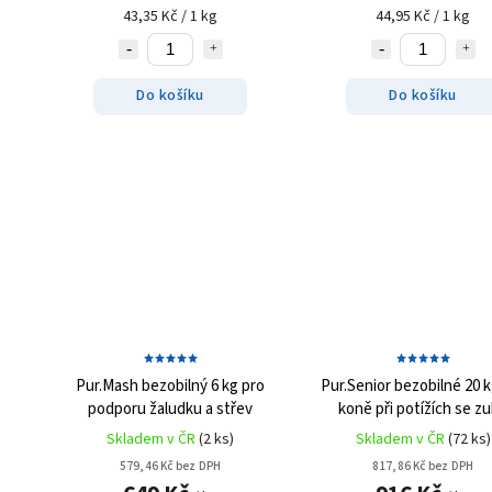
43,35 Kč / 1 kg
44,95 Kč / 1 kg
Do košíku
Do košíku
Pur.Mash bezobilný 6 kg
pro
Pur.Senior bezobilné 20 
podporu žaludku a střev
koně při potížích se z
Skladem v ČR
(2 ks)
Skladem v ČR
(72 ks)
579,46 Kč bez DPH
817,86 Kč bez DPH