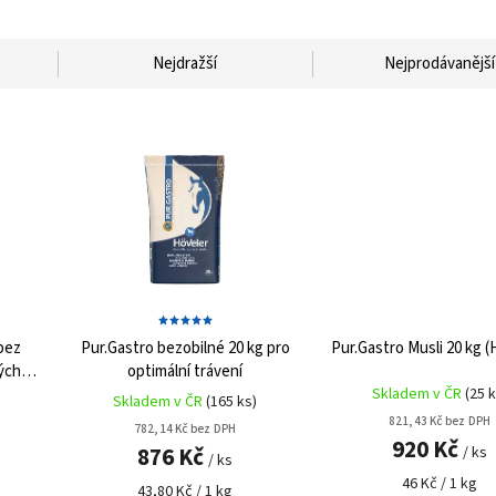
Nejdražší
Nejprodávanější
bez
Pur.Gastro bezobilné 20 kg
pro
Pur.Gastro Musli 20 kg (
ých
optimální trávení
Skladem v ČR
(25 k
Skladem v ČR
(165 ks)
821,43 Kč bez DPH
782,14 Kč bez DPH
920 Kč
876 Kč
/ ks
/ ks
46 Kč / 1 kg
43,80 Kč / 1 kg