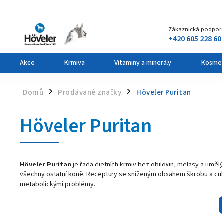
Zákaznická podpor
+420 605 228 60
Akce
Krmiva
Vitaminy a minerály
Kosme
Domů
Prodávané značky
Höveler Puritan
/
/
Höveler Puritan
Höveler Puritan
je řada dietních krmiv bez obilovin, melasy a umělý
všechny ostatní koně. Receptury se sníženým obsahem škrobu a cukr
metabolickými problémy.