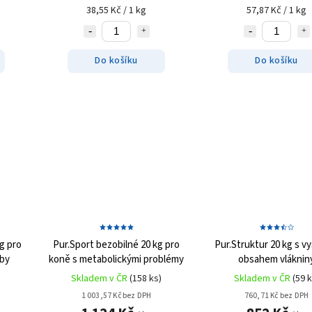
38,55 Kč / 1 kg
57,87 Kč / 1 kg
Do košíku
Do košíku
kg
pro
Pur.Sport bezobilné 20 kg
pro
Pur.Struktur 20 kg
s v
uby
koně s metabolickými problémy
obsahem vláknin
Skladem v ČR
(158 ks)
Skladem v ČR
(59 k
1 003,57 Kč bez DPH
760,71 Kč bez DPH