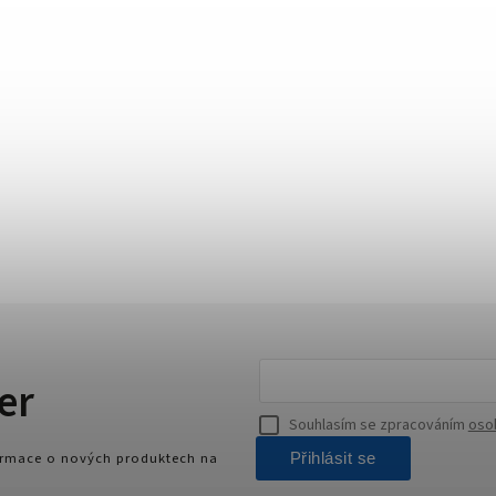
er
Souhlasím se zpracováním
oso
formace o nových produktech na
Přihlásit se