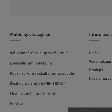
Mohlo by vás zajímat
Informace 
Výživa koně: Čím jej správně krmit?
O nás
Vše o nákupu
Esenciální aminokyseliny
Prodejci
Podzim u koní a úskalí v tomto období
Höveler na ce
Řešíte problémy s LAMINITIDOU?
Línání a změna srsti u koní
Koně venku