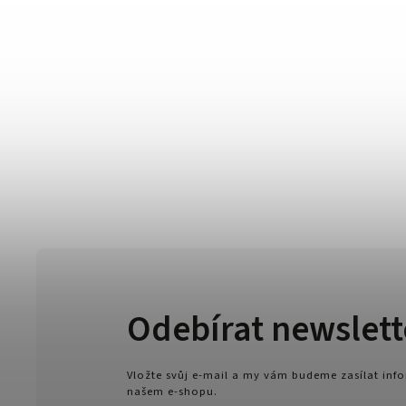
Odebírat newslett
Vložte svůj e-mail a my vám budeme zasílat in
našem e-shopu.