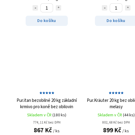
Do košíku
Do košíku
Pur.itan bezobilné 20 kg
základní
Pur.Kräuter 20 kg
bez obil
krmivo pro koně bez obilovin
melasy
Skladem v ČR
(180 ks)
Skladem v ČR
(44 ks)
774,11 Kč bez DPH
802,68 Kč bez DPH
867 Kč
899 Kč
/ ks
/ ks