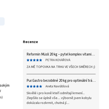
Recenze
Reformin Müsli 20 kg – pytel
komplex vitaminů a minerálů
PETRA KOVÁŘOVÁ
ZA MĚ TOPOVKA NA TRHU VE VŠECH SMĚRECH ;)
Pur.Gastro bezobilné 20 kg
pro optimální trávení
ysokým
Aneta Navrátilová
y
Skvělé i pro koně kteří odmítají krmení...
s)
Zlepšilo se úplně vše.... výborně jsem kobylu
dokázala rozkrmit, chutná jí....