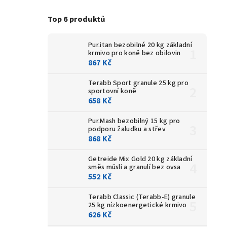
Top 6 produktů
Pur.itan bezobilné 20 kg
základní
krmivo pro koně bez obilovin
867 Kč
Terabb Sport granule 25 kg
pro
sportovní koně
658 Kč
Pur.Mash bezobilný 15 kg
pro
podporu žaludku a střev
868 Kč
Getreide Mix Gold 20 kg
základní
směs müsli a granulí bez ovsa
552 Kč
Terabb Classic (Terabb-E) granule
25 kg
nízkoenergetické krmivo
626 Kč