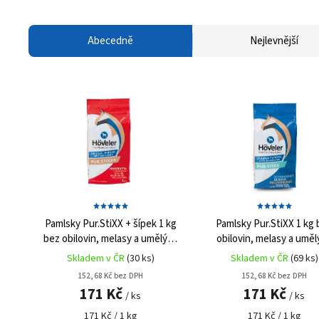
Abecedně
Nejlevnější
Pamlsky Pur.StiXX + šípek 1 kg
Pamlsky Pur.StiXX 1 kg
bez obilovin, melasy a umělých
obilovin, melasy a uměl
přísad
přísad
Skladem v ČR
(30 ks)
Skladem v ČR
(69 ks)
152,68 Kč bez DPH
152,68 Kč bez DPH
171 Kč
171 Kč
/ ks
/ ks
171 Kč / 1 kg
171 Kč / 1 kg