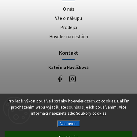
O nás
Vše o nákupu
Prodejci
Höveler na cestách
Kontakt
Kateřina Havlíčková
Facebook
Pro lepší výkon používají stránky hoeveler-czech.cz cookies. Dalším
procházením webu vyjadřujete souhlas s jejich používáním. Více
informací naleznete zde:
Soubory cookies
Nastavení
Copyright 2026
Höveler Czech
. Všechna práva vyhrazena.
Vytvořil
Shoptet
| Design
Shoptak.cz