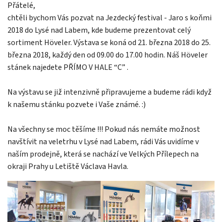
Přátelé,
chtěli bychom Vás pozvat na Jezdecký festival - Jaro s koňmi
2018 do Lysé nad Labem, kde budeme prezentovat celý
sortiment Höveler. Výstava se koná od 21. března 2018 do 25.
března 2018, každý den od 09.00 do 17.00 hodin. Náš Höveler
stánek najedete PŘÍMO V HALE “C” .
Na výstavu se již intenzivně připravujeme a budeme rádi když
k našemu stánku pozvete i Vaše známé. :)
Na všechny se moc těšíme !!! Pokud nás nemáte možnost
navštívit na veletrhu v Lysé nad Labem, rádi Vás uvidíme v
naším prodejně, která se nachází ve Velkých Přílepech na
okraji Prahy u Letiště Václava Havla.