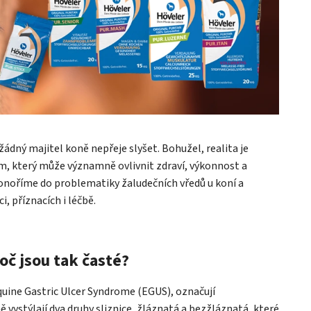
 žádný majitel koně nepřeje slyšet. Bohužel, realita je
m, který může významně ovlivnit zdraví, výkonnost a
onoříme do problematiky žaludečních vředů u koní a
 příznacích i léčbě.
oč jsou tak časté?
quine Gastric Ulcer Syndrome (EGUS), označují
ě vystýlají dva druhy sliznice, žláznatá a bezžláznatá, které