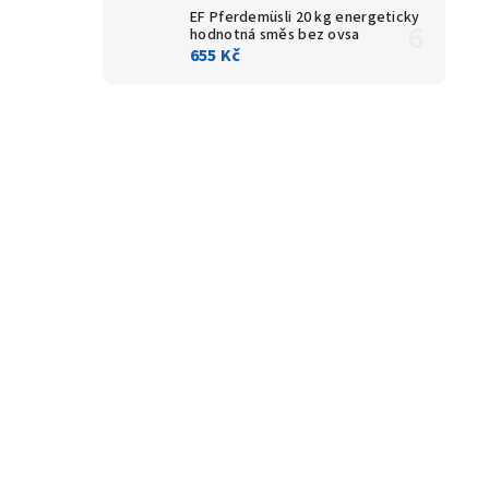
EF Pferdemüsli 20 kg
energeticky
hodnotná směs bez ovsa
655 Kč