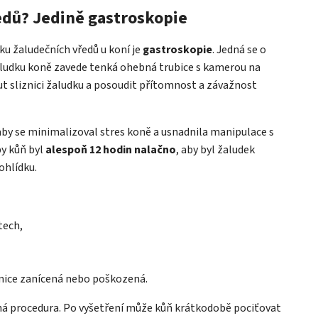
edů? Jedině gastroskopie
u žaludečních vředů u koní je
gastroskopie
. Jedná se o
aludku koně zavede tenká ohebná trubice s kamerou na
t sliznici žaludku a posoudit přítomnost a závažnost
 aby se minimalizoval stres koně a usnadnila manipulace s
by kůň byl
alespoň
12 hodin nalačno
, aby byl žaludek
ohlídku.
tech,
liznice zanícená nebo poškozená.
ná procedura. Po vyšetření může kůň krátkodobě pociťovat