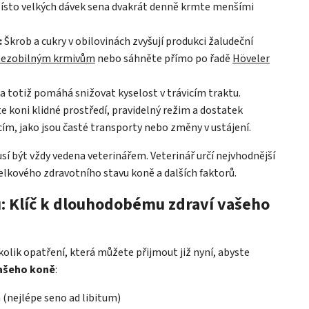
ísto velkých dávek sena dvakrát denně krmte menšími
:
Škrob a cukry v obilovinách zvyšují produkci žaludeční
bezobilným krmivům
nebo sáhněte přímo po řadě
Höveler
a totiž pomáhá snižovat kyselost v trávicím traktu.
e koni klidné prostředí, pravidelný režim a dostatek
ím, jako jsou časté transporty nebo změny v ustájení.
sí být vždy vedena veterinářem. Veterinář určí nejvhodnější
elkového zdravotního stavu koně a dalších faktorů.
: Klíč k dlouhodobému zdraví vašeho
ěkolik opatření, která můžete přijmout již nyní, abyste
 vašeho koně
:
(nejlépe seno ad libitum)