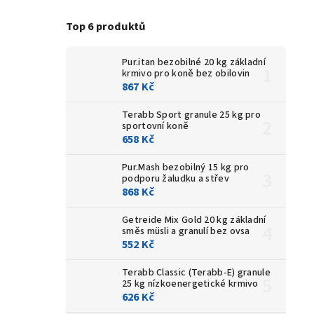
Top 6 produktů
Pur.itan bezobilné 20 kg
základní
krmivo pro koně bez obilovin
867 Kč
Terabb Sport granule 25 kg
pro
sportovní koně
658 Kč
Pur.Mash bezobilný 15 kg
pro
podporu žaludku a střev
868 Kč
Getreide Mix Gold 20 kg
základní
směs müsli a granulí bez ovsa
552 Kč
Terabb Classic (Terabb-E) granule
25 kg
nízkoenergetické krmivo
626 Kč