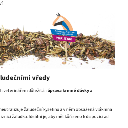
í.
ludečními vředy
ch veterinářem důležitá i
úprava krmné dávky a
eutralizuje žaludeční kyselinu a v něm obsažená vláknina
iznici žaludku. Ideální je, aby měl kůň seno k dispozici ad