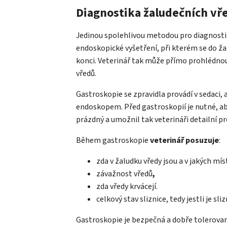
Diagnostika žaludečních vř
Jedinou spolehlivou metodou pro diagnostik
endoskopické vyšetření, při kterém se do ž
konci. Veterinář tak může přímo prohlédnou
vředů.
Gastroskopie se zpravidla provádí v sedaci,
endoskopem. Před gastroskopií je nutné, a
prázdný a umožnil tak veterináři detailní pr
Během gastroskopie
veterinář posuzuje
:
zda v žaludku vředy jsou a v jakých mís
závažnost vředů
,
zda vředy krvácejí.
celkový stav sliznice, tedy jestli je s
Gastroskopie je bezpečná a dobře tolerova