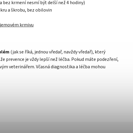
a bez krmení nesmí být delší než 4 hodiny)
kru a škrobu, bez obilovin
jemovém krmivu
oblém
(jak se říká, jednou vředař, navždy vředař), který
e prevence je vždy lepší než léčba. Pokud máte podezření,
e svým veterinářem. Včasná diagnostika a léčba mohou