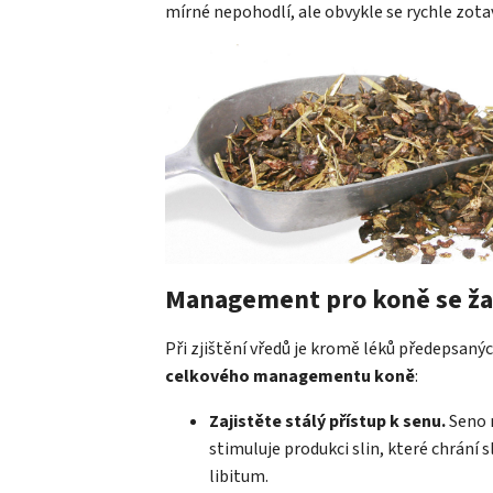
mírné nepohodlí, ale obvykle se rychle zotav
Management pro koně se ža
Při zjištění vředů je kromě léků předepsaný
celkového managementu koně
:
Zajistěte stálý přístup k senu.
Seno n
stimuluje produkci slin, které chrání sl
libitum.