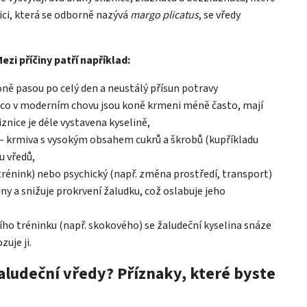
ici, která se odborně nazývá
margo plicatus
, se vředy
ezi příčiny patří například:
oně pasou po celý den a neustálý přísun potravy
ímco v moderním chovu jsou koně krmeni méně často, mají
iznice je déle vystavena kyselině,
– krmiva s vysokým obsahem cukrů a škrobů (kupříkladu
u vředů,
í trénink) nebo psychický (např. změna prostředí, transport)
iny a snižuje prokrvení žaludku, což oslabuje jeho
ho tréninku (např. skokového) se žaludeční kyselina snáze
uje ji.
aludeční vředy? Příznaky, které byste