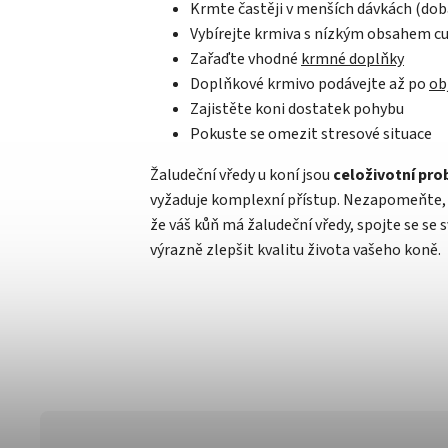
Krmte častěji v menších dávkách (dob
Vybírejte krmiva s nízkým obsahem cu
Zařaďte vhodné
krmné doplňky
Doplňkové krmivo podávejte až po
ob
Zajistěte koni dostatek pohybu
Pokuste se omezit stresové situace
Žaludeční vředy u koní jsou
celoživotní pr
vyžaduje komplexní přístup. Nezapomeňte, ž
že váš kůň má žaludeční vředy, spojte se s
výrazně zlepšit kvalitu života vašeho koně.