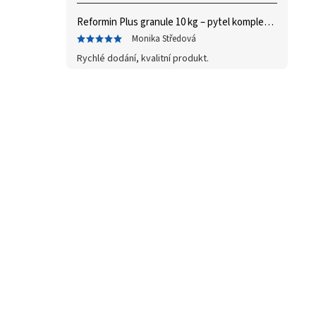
Reformin Plus granule 10 kg – pytel
komplex vitaminů a minerálů
Monika Středová
Rychlé dodání, kvalitní produkt.