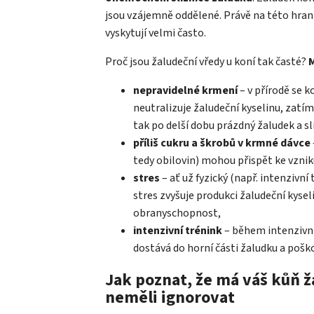
jsou vzájemně oddělené. Právě na této hran
vyskytují velmi často.
Proč jsou žaludeční vředy u koní tak časté?
M
nepravidelné krmení
– v přírodě se k
neutralizuje žaludeční kyselinu, zat
tak po delší dobu prázdný žaludek a sl
příliš cukru a škrobů v krmné dávce
tedy obilovin) mohou přispět ke vznik
stres
– ať už fyzický (např. intenzivn
stres zvyšuje produkci žaludeční kysel
obranyschopnost,
intenzivní trénink
– během intenzivní
dostává do horní části žaludku a poškoz
Jak poznat, že má váš kůň ž
neměli ignorovat