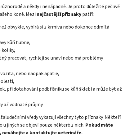
 různorodé a někdy i nenápadné. Je proto důležité pečlivě
 vašeho koně. Mezi
nejčastější příznaky
patří:
než obvykle, vybírá si z krmiva nebo dokonce odmítá
ravy kůň hubne,
 koliky,
tný pracovat, rychleji se unaví nebo má problémy
vozita, nebo naopak apatie,
olesti,
tek, při dotahování podbřišníku se kůň šklebí a může být až
y až vodnaté průjmy.
s žaludečními vředy vykazují všechny tyto příznaky. Někteří
u jiných se objeví pouze některé z nich.
Pokud máte
, neváhejte a kontaktujte veterináře.