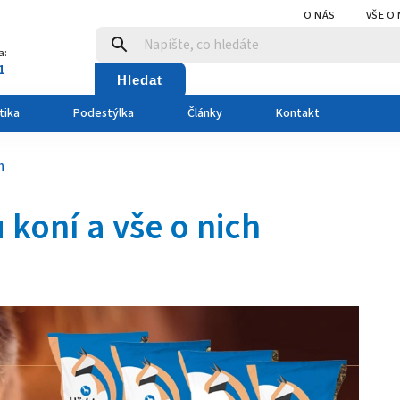
O NÁS
VŠE O
a:
1
Hledat
tika
Podestýlka
Články
Kontakt
h
 koní a vše o nich