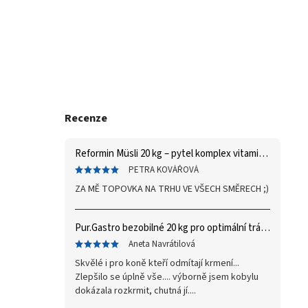
Recenze
Reformin Müsli 20 kg – pytel
komplex vitaminů a minerálů
PETRA KOVÁŘOVÁ
ZA MĚ TOPOVKA NA TRHU VE VŠECH SMĚRECH ;)
Pur.Gastro bezobilné 20 kg
pro optimální trávení
Aneta Navrátilová
Skvělé i pro koně kteří odmítají krmení...
Zlepšilo se úplně vše.... výborně jsem kobylu
dokázala rozkrmit, chutná jí....