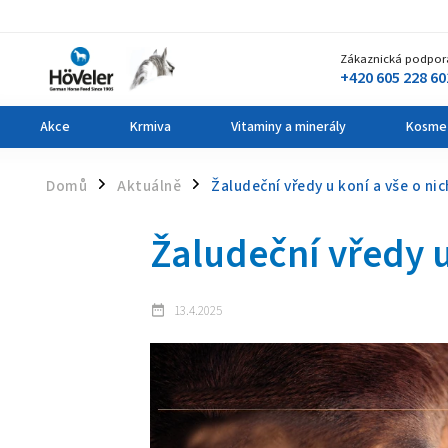
Zákaznická podpor
+420 605 228 60
Akce
Krmiva
Vitaminy a minerály
Kosme
Domů
Aktuálně
Žaludeční vředy u koní a vše o nic
/
/
Žaludeční vředy u
13.4.2025