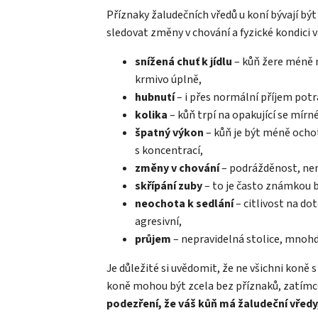
Příznaky žaludečních vředů u koní bývají být
sledovat změny v chování a fyzické kondici
snížená chuť k jídlu
– kůň žere méně 
krmivo úplně,
hubnutí
– i přes normální příjem pot
kolika
– kůň trpí na opakující se mírné
špatný výkon
– kůň je být méně ocho
s koncentrací,
změny v chování
– podrážděnost, ner
skřípání zuby
– to je často známkou b
neochota k sedlání
– citlivost na do
agresivní,
průjem
– nepravidelná stolice, mnohd
Je důležité si uvědomit, že ne všichni koně 
koně mohou být zcela bez příznaků, zatímco 
podezření, že váš kůň má žaludeční vředy