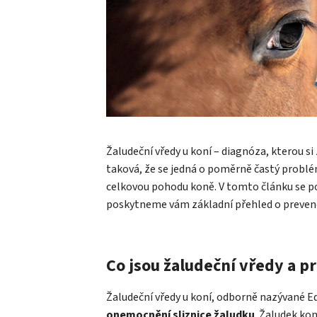
Žaludeční vředy u koní – diagnóza, kterou si
taková, že se jedná o poměrně častý problé
celkovou pohodu koně. V tomto článku se p
poskytneme vám základní přehled o prevenci,
Co jsou žaludeční vředy a pr
Žaludeční vředy u koní, odborně nazývané E
onemocnění sliznice žaludku
. Žaludek kon