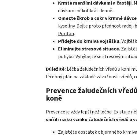
Krmte menšími dávkami a častěji.
M
dávkami několikrát denně.
Omezte škrob a cukr v krmné dávce
kyseliny. Dejte proto přednost raději
Puritan
.
Přidejte do krmiva vojtěšku.
Vojtěšk
Eliminujte stresové situace.
Zajistět
pohybu. Vyhýbejte se stresovým situac
Důležité:
Léčba žaludečních vředů u koní mu
léčebný plán na základě závažnosti vředů, c
Prevence žaludečních vředů
koně
Prevence je vždy lepší než léčba. Existuje n
snížili riziko vzniku žaludečních vředů u
Zajistěte dostatek objemného krmiva 