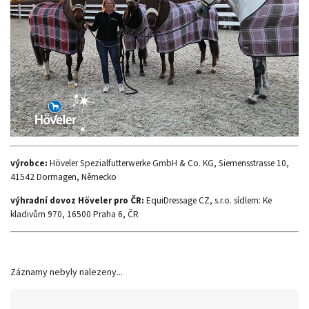
výrobce:
Höveler Spezialfutterwerke GmbH & Co. KG, Siemensstrasse 10,
41542 Dormagen, Německo
výhradní dovoz Höveler pro ČR:
EquiDressage CZ, s.r.o. sídlem: Ke
kladivům 970, 16500 Praha 6, ČR
Záznamy nebyly nalezeny...