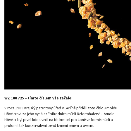
WZ 100 725 – tímto číslem vše začalo!
V roce 1905 Krajský patentový úřad v Berlíně přidělil toto číslo Arnoldu
Hövelerovi za jeho vynález "přírodních müsli Reformhafers“ . Arnold
Höveler byl první kdo uvedl na trh krmení pro koně ve formě müsli a
prolomil tak konzervativní trend krmení senem a ovsem.