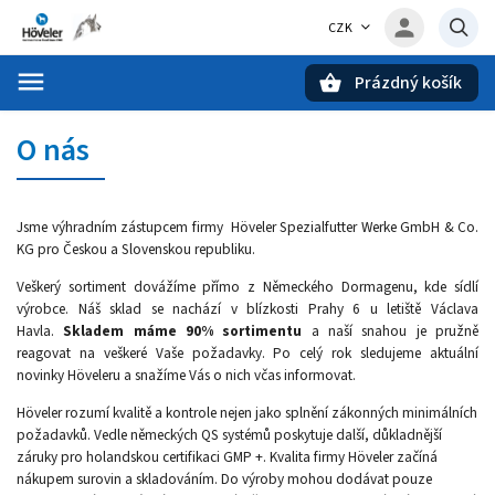
CZK
Prázdný košík
Hledat
O nás
Jsme výhradním zástupcem firmy Höveler Spezialfutter Werke GmbH & Co.
KG pro Českou a Slovenskou republiku.
Veškerý sortiment dovážíme přímo z Německého Dormagenu, kde sídlí
výrobce. Náš sklad se nachází v blízkosti Prahy 6 u letiště Václava
Havla.
Skladem máme 90% sortimentu
a naší snahou je pružně
reagovat na veškeré Vaše požadavky. Po celý rok sledujeme aktuální
novinky Höveleru a snažíme Vás o nich včas informovat.
Höveler rozumí kvalitě a kontrole nejen jako splnění zákonných minimálních
požadavků. Vedle německých QS systémů poskytuje další, důkladnější
záruky pro holandskou certifikaci GMP +. Kvalita firmy Höveler začíná
nákupem surovin a skladováním. Do výroby mohou dodávat pouze