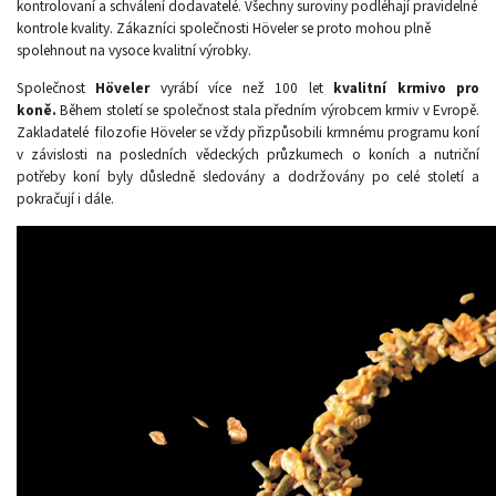
kontrolovaní a schválení dodavatelé. Všechny suroviny podléhají pravidelné
kontrole kvality. Zákazníci společnosti Höveler se proto mohou plně
spolehnout na vysoce kvalitní výrobky.
Společnost
Höveler
vyrábí více než 100 let
kvalitní krmivo pro
koně.
Během století se společnost stala předním výrobcem krmiv v Evropě.
Zakladatelé filozofie Höveler se vždy přizpůsobili krmnému programu koní
v závislosti na posledních vědeckých průzkumech o koních a nutriční
potřeby koní byly důsledně sledovány a dodržovány po celé století a
pokračují i dále.