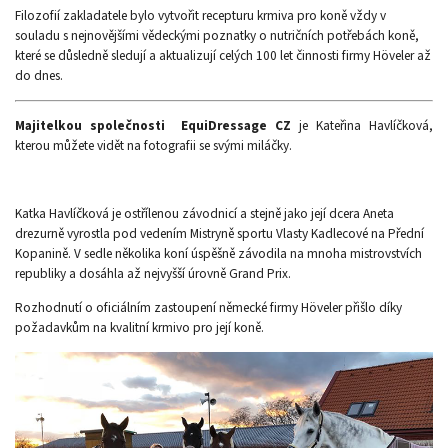
Filozofií zakladatele bylo vytvořit recepturu krmiva pro koně vždy v
souladu s nejnovějšími vědeckými poznatky o nutričních potřebách koně,
které se důsledně sledují a aktualizují celých 100 let činnosti firmy Höveler až
do dnes.
Majitelkou společnosti EquiDressage CZ
je Kateřina Havlíčková,
kterou můžete vidět na fotografii se svými miláčky.
Katka Havlíčková je ostřílenou závodnicí a stejně jako její dcera Aneta
drezurně vyrostla pod vedením Mistryně sportu Vlasty Kadlecové na Přední
Kopanině. V sedle několika koní úspěšně závodila na mnoha mistrovstvích
republiky a dosáhla až nejvyšší úrovně Grand Prix.
Rozhodnutí o oficiálním zastoupení německé firmy Höveler přišlo díky
požadavkům na kvalitní krmivo pro její koně.