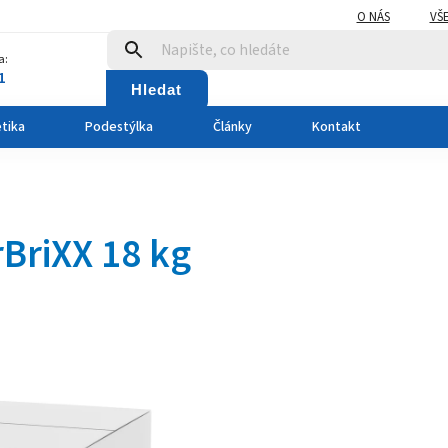
O NÁS
VŠ
a:
1
Hledat
tika
Podestýlka
Články
Kontakt
rBriXX 18 kg