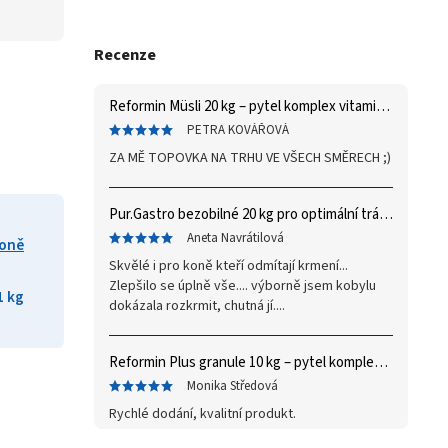
Recenze
Reformin Müsli 20 kg – pytel
komplex vitaminů a minerálů
PETRA KOVÁŘOVÁ
ZA MĚ TOPOVKA NA TRHU VE VŠECH SMĚRECH ;)
Pur.Gastro bezobilné 20 kg
pro optimální trávení
Aneta Navrátilová
koně
Skvělé i pro koně kteří odmítají krmení...
Zlepšilo se úplně vše.... výborně jsem kobylu
1 kg
dokázala rozkrmit, chutná jí....
Reformin Plus granule 10 kg – pytel
komplex vitaminů a minerálů
Monika Středová
Rychlé dodání, kvalitní produkt.