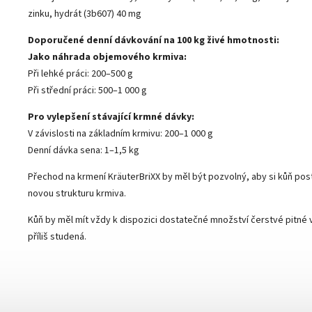
zinku, hydrát (3b607) 40 mg
Doporučené denní dávkování na 100 kg živé hmotnosti:
Jako náhrada objemového krmiva:
Při lehké práci: 200–500 g
Při střední práci: 500–1 000 g
Pro vylepšení stávající krmné dávky:
V závislosti na základním krmivu: 200–1 000 g
Denní dávka sena: 1–1,5 kg
Přechod na krmení KräuterBriXX by měl být pozvolný, aby si kůň pos
novou strukturu krmiva.
Kůň by měl mít vždy k dispozici dostatečné množství čerstvé pitné 
příliš studená.