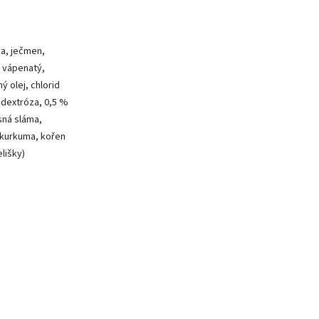
sa, ječmen,
n vápenatý,
 olej, chlorid
, dextróza, 0,5 %
esná sláma,
 kurkuma, kořen
lišky)