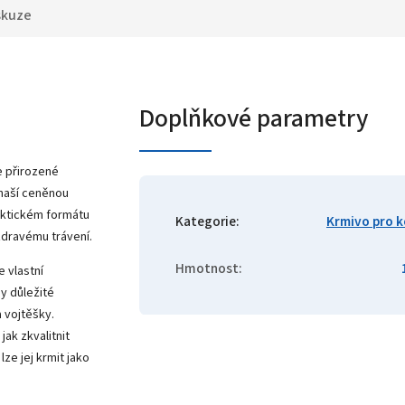
skuze
Doplňkové parametry
e přirozené
 naší ceněnou
aktickém formátu
Kategorie
:
Krmivo pro 
 zdravému trávení.
Hmotnost
:
 vlastní
y důležité
 vojtěšky.
jak zkvalitnit
ze jej krmit jako