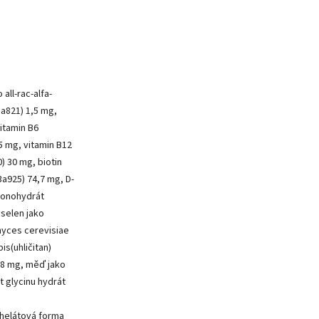
 all-rac-alfa-
3a821) 1,5 mg,
vitamin B6
25 mg, vitamin B12
) 30 mg, biotin
3a925) 74,7 mg, D-
monohydrát
 selen jako
myces cerevisiae
s(uhličitan)
,8 mg, měď jako
 glycinu hydrát
chelátová forma