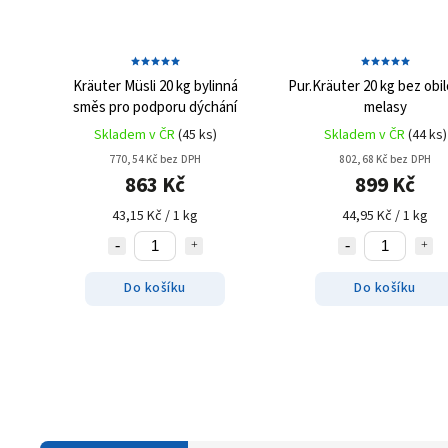
Kräuter Müsli 20 kg
bylinná
Pur.Kräuter 20 kg
bez obil
směs pro podporu dýchání
melasy
Skladem v ČR
(45 ks)
Skladem v ČR
(44 ks)
770,54 Kč bez DPH
802,68 Kč bez DPH
863 Kč
899 Kč
43,15 Kč / 1 kg
44,95 Kč / 1 kg
Do košíku
Do košíku