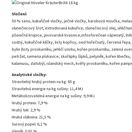
Složení:
50 % seno, kukuřičné vločky, ječné vločky, karobová moučka, mela
slunečnicový šrot, extrudovaná kukuřice, slunečnicový olej, uhličita
pšeničná krupice, pivovarské kvasnice,mfosforečnan vápenatý, lněný
sodný, kukuřičné klíčky, listy kopřivy, oxid hořečnatý, červená řepa
bylin (listy proskurníku, jehličí smrku, kořen proskurníku, zelená ov
petržel, semena pískavice, skořápky šípků, pelyněk, kořen libečku,
kalamusu, zlatobýl, islandský mech, květy proskurníku, kořen pampe
Analytické složky:
Stravitelný hrubý protein na kg: 65 g
Stravitelná energie na kg sušiny: 11,4 MJ
Metabolizovatelná energie na kg sušiny: 9,9 MJ
Hrubý protein: 7,9 %
Hrubý tuk: 2,9 %
Hrubá vláknina: 21,5 %
Surový popel: 6,1 %
Vápník: 0,61 %