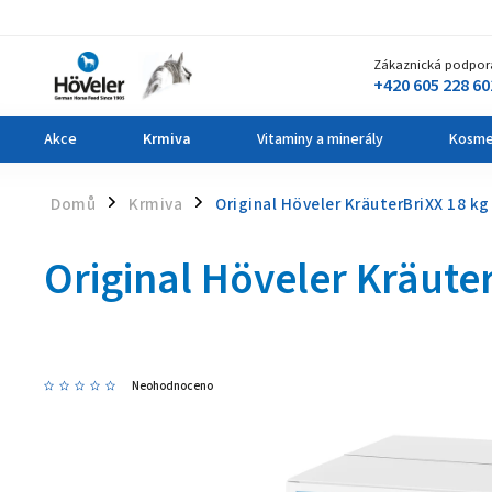
Zákaznická podpor
+420 605 228 60
Akce
Krmiva
Vitaminy a minerály
Kosme
Domů
Krmiva
Original Höveler KräuterBriXX 18 kg
/
/
Original Höveler Kräute
Neohodnoceno