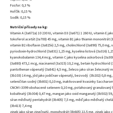
Fosfor: 0,3 %
Hořčík: 0,15 %
Sodík: 0,15 %
Nutriční přísady na kg:
Vitamin A (3a672a) 10 230 IU, vitamin D3 (3a671) 1 260 IU, vitamin E jako
tokoferol acetát (3a700) 45 mg, vitamin B1 jako thiamin mononitrát (
vitamin B2 riboflavin (3a825ii) 2,5 mg, cholinchlorid (3a890) 75,0 mg, 
pyriodoxin-hydrochlorid (3a831) 1,25 mg, kyselina listová (3a316) 1,
kyanokobalamin 134,4 mcg, vitamin C jako kyselina askorbová (3a300
(3a880) 473,1 mcg, niacinamid (3a315) 10,2 mg, betain hydrochlorid (
pantothenan vápenatý (3a841) 4,5 mg, železo jako síran železnatý 
(3b103) 14 mg, jód jako jodičnan vápenatý, bezvodý (3b202) 0,8 mg,
seleničitan sodný (3b801) 0,10 mg, inaktivované kvasinky Saccharo
CNCM I-3399 obohacené selenem 0,10 mg, potahovaný granulovaný bi
kobaltnatý (3b304) 0,47 mg, mangan jako oxid manganatý (3b502) 59
síran měďnatý pentahydrát (3b405) 7,5 mg, měď jako měďnatý chelát
(3b413) 7,4 mg
zinek jako síran zinečnatý, monohydrát (3b605) 22,5 mg, zinek jako 