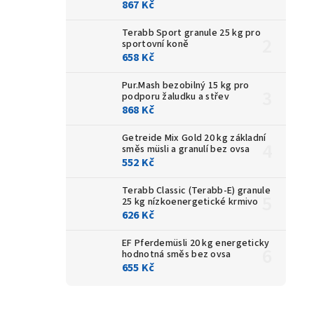
867 Kč
Terabb Sport granule 25 kg
pro
sportovní koně
658 Kč
Pur.Mash bezobilný 15 kg
pro
podporu žaludku a střev
868 Kč
Getreide Mix Gold 20 kg
základní
směs müsli a granulí bez ovsa
552 Kč
Terabb Classic (Terabb-E) granule
25 kg
nízkoenergetické krmivo
626 Kč
EF Pferdemüsli 20 kg
energeticky
hodnotná směs bez ovsa
655 Kč