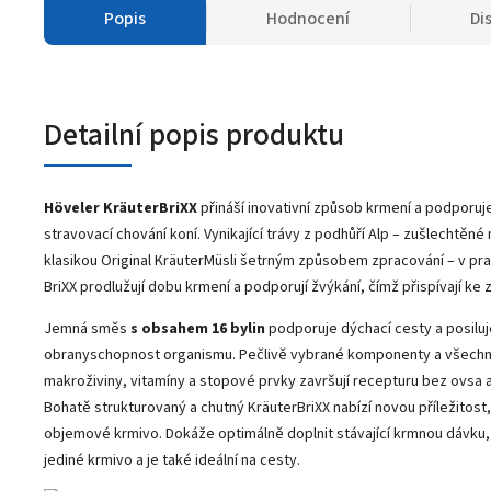
Popis
Hodnocení
Di
Detailní popis produktu
Höveler KräuterBriXX
přináší inovativní způsob krmení a podporuj
stravovací chování koní. Vynikající trávy z podhůří Alp – zušlechtěné
klasikou Original KräuterMüsli šetrným způsobem zpracování – v pr
BriXX prodlužují dobu krmení a podporují žvýkání, čímž přispívají ke
Jemná směs
s obsahem 16 bylin
podporuje dýchací cesty a posiluje
obranyschopnost organismu. Pečlivě vybrané komponenty a všechn
makroživiny, vitamíny a stopové prvky završují recepturu bez ovsa a
Bohatě strukturovaný a chutný KräuterBriXX nabízí novou příležitost, 
objemové krmivo. Dokáže optimálně doplnit stávající krmnou dávku, l
jediné krmivo a je také ideální na cesty.